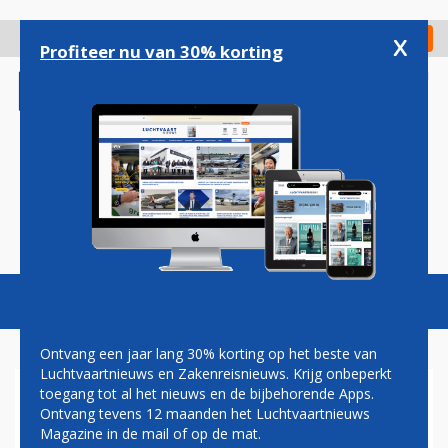
Overslaan
en
x
Digitaal Magazine
Registreer
Check in
naar
Profiteer nu van 30% korting
de
inhoud
gaan
Magazine
Podcasts
Vacatures
Toggl
naviga
Ontvang een jaar lang 30% korting op het beste van
Luchtvaartnieuws en Zakenreisnieuws. Krijg onbeperkt
toegang tot al het nieuws en de bijbehorende Apps.
HORIZON AIR
Ontvang tevens 12 maanden het Luchtvaartnieuws
Magazine in de mail of op de mat.