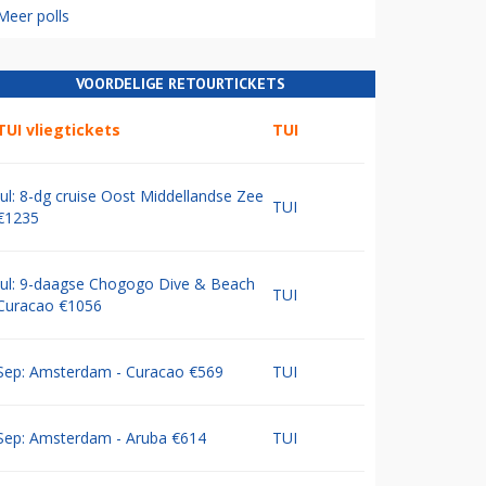
Meer polls
VOORDELIGE RETOURTICKETS
TUI vliegtickets
TUI
Jul: 8-dg cruise Oost Middellandse Zee
TUI
€1235
Jul: 9-daagse Chogogo Dive & Beach
TUI
Curacao €1056
Sep: Amsterdam - Curacao €569
TUI
Sep: Amsterdam - Aruba €614
TUI