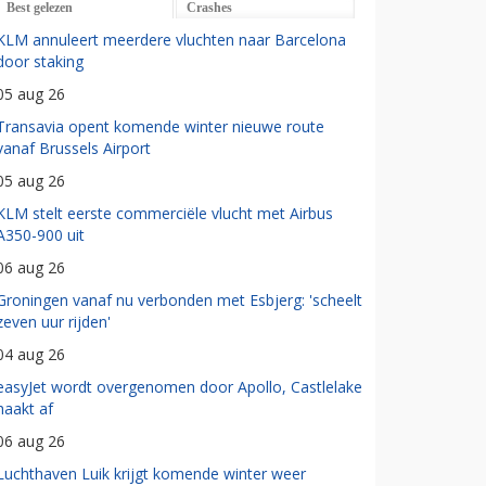
Best gelezen
Crashes
KLM annuleert meerdere vluchten naar Barcelona
door staking
05 aug 26
Transavia opent komende winter nieuwe route
vanaf Brussels Airport
05 aug 26
KLM stelt eerste commerciële vlucht met Airbus
A350-900 uit
06 aug 26
Groningen vanaf nu verbonden met Esbjerg: 'scheelt
zeven uur rijden'
04 aug 26
easyJet wordt overgenomen door Apollo, Castlelake
haakt af
06 aug 26
Luchthaven Luik krijgt komende winter weer