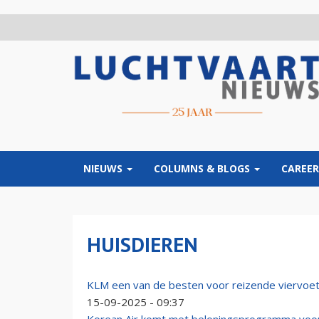
Overslaan
en
naar
de
inhoud
gaan
NIEUWS
COLUMNS & BLOGS
CAREER
HUISDIEREN
KLM een van de besten voor reizende viervoe
15-09-2025 - 09:37