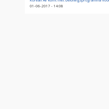
Korean Air komt met beloningsprogramma voor
01-06-2017 - 14:08