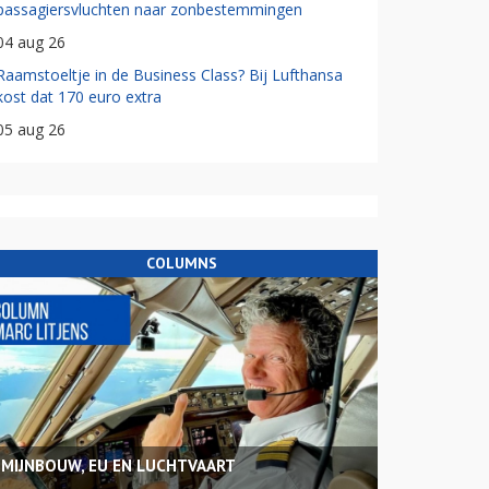
passagiersvluchten naar zonbestemmingen
04 aug 26
Raamstoeltje in de Business Class? Bij Lufthansa
kost dat 170 euro extra
05 aug 26
COLUMNS
MIJNBOUW, EU EN LUCHTVAART