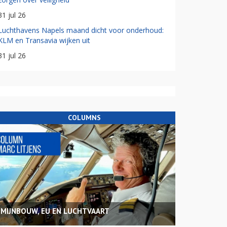
31 jul 26
Luchthavens Napels maand dicht voor onderhoud:
KLM en Transavia wijken uit
31 jul 26
COLUMNS
MIJNBOUW, EU EN LUCHTVAART