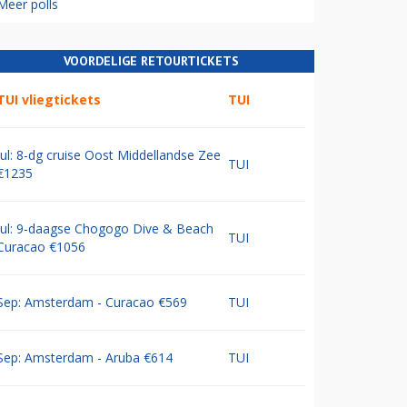
Meer polls
VOORDELIGE RETOURTICKETS
TUI vliegtickets
TUI
Jul: 8-dg cruise Oost Middellandse Zee
TUI
€1235
Jul: 9-daagse Chogogo Dive & Beach
TUI
Curacao €1056
Sep: Amsterdam - Curacao €569
TUI
Sep: Amsterdam - Aruba €614
TUI