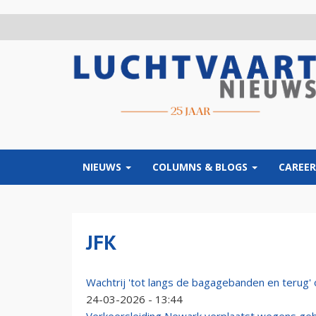
Overslaan
en
naar
de
inhoud
gaan
NIEUWS
COLUMNS & BLOGS
CAREER
JFK
Wachtrij 'tot langs de bagagebanden en terug'
24-03-2026 - 13:44