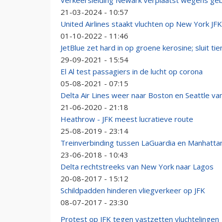
Verkeersleiding Newark verplaatst wegens ge
21-03-2024 - 10:57
United Airlines staakt vluchten op New York JFK
01-10-2022 - 11:46
JetBlue zet hard in op groene kerosine; sluit t
29-09-2021 - 15:54
El Al test passagiers in de lucht op corona
05-08-2021 - 07:15
Delta Air Lines weer naar Boston en Seattle van
21-06-2020 - 21:18
Heathrow - JFK meest lucratieve route
25-08-2019 - 23:14
Treinverbinding tussen LaGuardia en Manhattan 
23-06-2018 - 10:43
Delta rechtstreeks van New York naar Lagos
20-08-2017 - 15:12
Schildpadden hinderen vliegverkeer op JFK
08-07-2017 - 23:30
Protest op JFK tegen vastzetten vluchtelingen