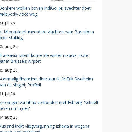
Donkere wolken boven IndiGo: prijsvechter doet
widebody-vloot weg
31 jul 26
KLM annuleert meerdere vluchten naar Barcelona
door staking
05 aug 26
Transavia opent komende winter nieuwe route
vanaf Brussels Airport
05 aug 26
Voormalig financieel directeur KLM Erik Swelheim
aan de slag bij ProRail
31 jul 26
Groningen vanaf nu verbonden met Esbjerg: 'scheelt
zeven uur rijden'
04 aug 26
Rusland trekt vliegvergunning Izhavia in wegens
zorgen over veiligheid