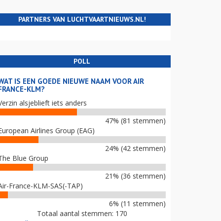
PARTNERS VAN LUCHTVAARTNIEUWS.NL!
POLL
WAT IS EEN GOEDE NIEUWE NAAM VOOR AIR
FRANCE-KLM?
Verzin alsjeblieft iets anders
47% (81 stemmen)
European Airlines Group (EAG)
24% (42 stemmen)
The Blue Group
21% (36 stemmen)
Air-France-KLM-SAS(-TAP)
6% (11 stemmen)
Totaal aantal stemmen: 170