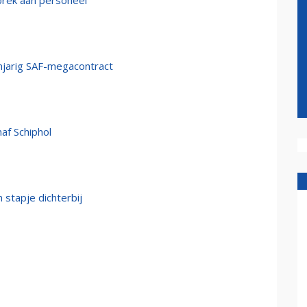
brek aan personeel
ienjarig SAF-megacontract
af Schiphol
stapje dichterbij