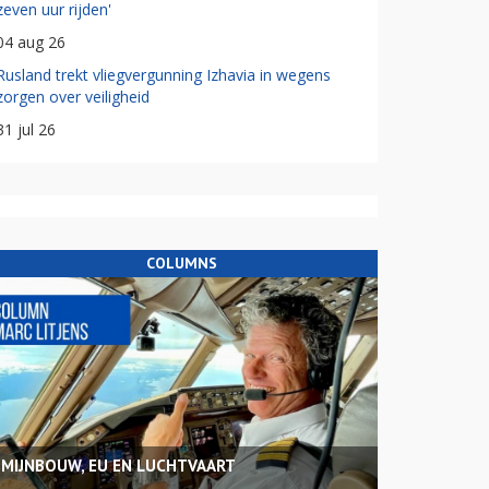
zeven uur rijden'
04 aug 26
Rusland trekt vliegvergunning Izhavia in wegens
zorgen over veiligheid
31 jul 26
COLUMNS
MIJNBOUW, EU EN LUCHTVAART