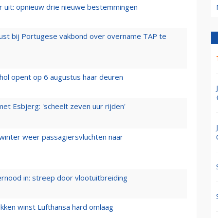
er uit: opnieuw drie nieuwe bestemmingen
rust bij Portugese vakbond over overname TAP te
hol opent op 6 augustus haar deuren
t Esbjerg: 'scheelt zeven uur rijden'
 winter weer passagiersvluchten naar
ernood in: streep door vlootuitbreiding
ukken winst Lufthansa hard omlaag