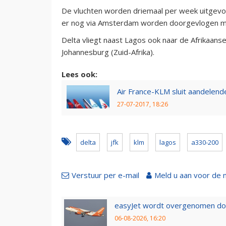
De vluchten worden driemaal per week uitgev
er nog via Amsterdam worden doorgevlogen 
Delta vliegt naast Lagos ook naar de Afrikaan
Johannesburg (Zuid-Afrika).
Lees ook:
Air France-KLM sluit aandelende
27-07-2017, 18:26
delta
jfk
klm
lagos
a330-200
Verstuur per e-mail
Meld u aan voor de 
easyJet wordt overgenomen door
06-08-2026, 16:20