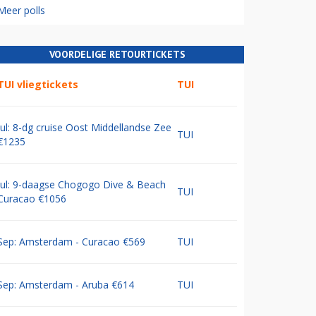
Meer polls
VOORDELIGE RETOURTICKETS
TUI vliegtickets
TUI
Jul: 8-dg cruise Oost Middellandse Zee
TUI
€1235
Jul: 9-daagse Chogogo Dive & Beach
TUI
Curacao €1056
Sep: Amsterdam - Curacao €569
TUI
Sep: Amsterdam - Aruba €614
TUI