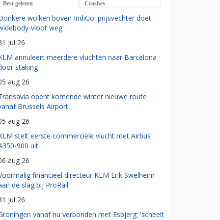
Best gelezen
Crashes
Donkere wolken boven IndiGo: prijsvechter doet
widebody-vloot weg
31 jul 26
KLM annuleert meerdere vluchten naar Barcelona
door staking
05 aug 26
Transavia opent komende winter nieuwe route
vanaf Brussels Airport
05 aug 26
KLM stelt eerste commerciële vlucht met Airbus
A350-900 uit
06 aug 26
Voormalig financieel directeur KLM Erik Swelheim
aan de slag bij ProRail
31 jul 26
Groningen vanaf nu verbonden met Esbjerg: 'scheelt