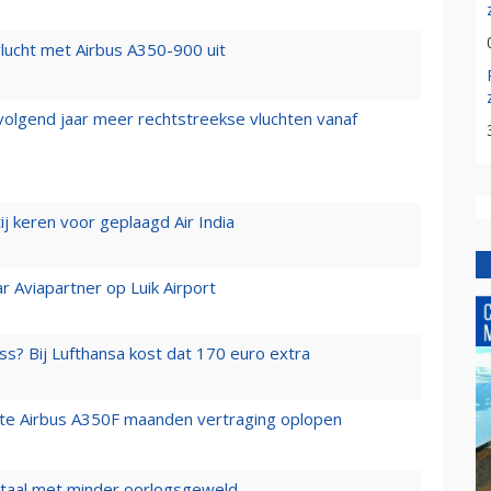
lucht met Airbus A350-900 uit
 volgend jaar meer rechtstreekse vluchten vanaf
j keren voor geplaagd Air India
r Aviapartner op Luik Airport
ss? Bij Lufthansa kost dat 170 euro extra
rste Airbus A350F maanden vertraging oplopen
wartaal met minder oorlogsgeweld