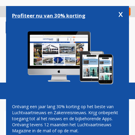
Overslaan
en
x
Digitaal Magazine
Registreer
Check in
naar
Profiteer nu van 30% korting
de
inhoud
gaan
Magazine
Podcasts
Vacatures
Toggl
naviga
Ontvang een jaar lang 30% korting op het beste van
Luchtvaartnieuws en Zakenreisnieuws. Krijg onbeperkt
toegang tot al het nieuws en de bijbehorende Apps.
LUCHTHAVEN ANTWERPEN
Ontvang tevens 12 maanden het Luchtvaartnieuws
Magazine in de mail of op de mat.