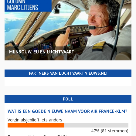
MIJNBOUW, EU EN LUCHTVAART
PARTNERS VAN LUCHTVAARTNIEUWS.NL!
POLL
WAT IS EEN GOEDE NIEUWE NAAM VOOR AIR FRANCE-KLM?
Verzin alsjeblieft iets anders
47% (81 stemmen)