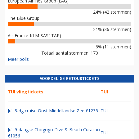
European Airlines Group (EAG)
24% (42 stemmen)
The Blue Group
21% (36 stemmen)
Air-France-KLM-SAS(-TAP)
6% (11 stemmen)
Totaal aantal stemmen: 170
Meer polls
VOORDELIGE RETOURTICKETS
TUI vliegtickets
TUI
Jul: 8-dg cruise Oost Middellandse Zee €1235
TUI
Jul: 9-daagse Chogogo Dive & Beach Curacao
TUI
€1056