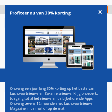
Overslaan
en
x
Digitaal Magazine
Registreer
Check in
naar
Profiteer nu van 30% korting
de
inhoud
gaan
Magazine
Podcasts
Vacatures
Toggl
naviga
Ontvang een jaar lang 30% korting op het beste van
Luchtvaartnieuws en Zakenreisnieuws. Krijg onbeperkt
toegang tot al het nieuws en de bijbehorende Apps.
DEZE ZOMER 12
Ontvang tevens 12 maanden het Luchtvaartnieuws
BESTEMMINGEN BEREIKBAAR
Magazine in de mail of op de mat.