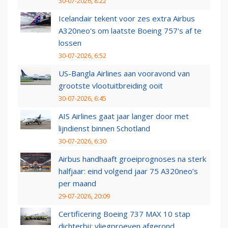
30-07-2026, 8:22
Icelandair tekent voor zes extra Airbus
A320neo's om laatste Boeing 757's af te
lossen
30-07-2026, 6:52
US-Bangla Airlines aan vooravond van
grootste vlootuitbreiding ooit
30-07-2026, 6:45
AIS Airlines gaat jaar langer door met
lijndienst binnen Schotland
30-07-2026, 6:30
Airbus handhaaft groeiprognoses na sterk
halfjaar: eind volgend jaar 75 A320neo’s
per maand
29-07-2026, 20:09
Certificering Boeing 737 MAX 10 stap
dichterbij: vliegproeven afgerond