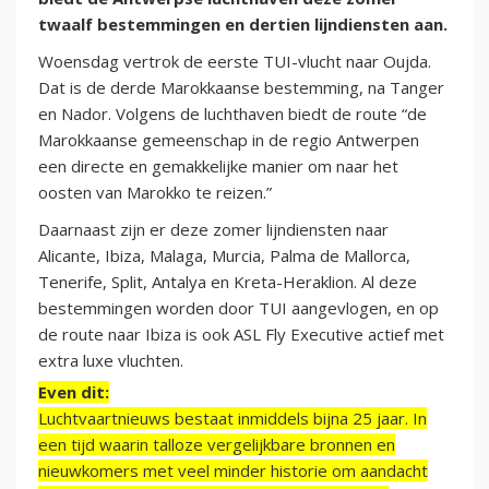
twaalf bestemmingen en dertien lijndiensten aan.
Woensdag vertrok de eerste TUI-vlucht naar Oujda.
Dat is de derde Marokkaanse bestemming, na Tanger
en Nador. Volgens de luchthaven biedt de route “de
Marokkaanse gemeenschap in de regio Antwerpen
een directe en gemakkelijke manier om naar het
oosten van Marokko te reizen.”
Daarnaast zijn er deze zomer lijndiensten naar
Alicante, Ibiza, Malaga, Murcia, Palma de Mallorca,
Tenerife, Split, Antalya en Kreta-Heraklion. Al deze
bestemmingen worden door TUI aangevlogen, en op
de route naar Ibiza is ook ASL Fly Executive actief met
extra luxe vluchten.
Even dit:
Luchtvaartnieuws bestaat inmiddels bijna 25 jaar. In
een tijd waarin talloze vergelijkbare bronnen en
nieuwkomers met veel minder historie om aandacht