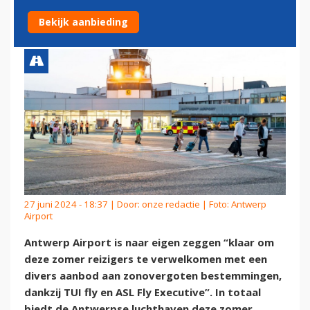
VANAF ANTWERP AIRPORT
Bekijk aanbieding
27 juni 2024 - 18:37 | Door:
onze redactie
| Foto: Antwerp
Airport
Antwerp Airport is naar eigen zeggen “klaar om
deze zomer reizigers te verwelkomen met een
divers aanbod aan zonovergoten bestemmingen,
dankzij TUI fly en ASL Fly Executive”. In totaal
biedt de Antwerpse luchthaven deze zomer