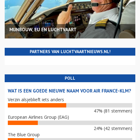
MIJNBOUW, EU EN LUCHTVAART
PARTNERS VAN LUCHTVAARTNIEUWS.NL!
POLL
WAT IS EEN GOEDE NIEUWE NAAM VOOR AIR FRANCE-KLM?
Verzin alsjeblieft iets anders
47% (81 stemmen)
European Airlines Group (EAG)
24% (42 stemmen)
The Blue Group