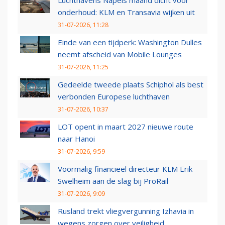
Luchthavens Napels maand dicht voor
onderhoud: KLM en Transavia wijken uit
31-07-2026, 11:28
Einde van een tijdperk: Washington Dulles
neemt afscheid van Mobile Lounges
31-07-2026, 11:25
Gedeelde tweede plaats Schiphol als best
verbonden Europese luchthaven
31-07-2026, 10:37
LOT opent in maart 2027 nieuwe route
naar Hanoi
31-07-2026, 9:59
Voormalig financieel directeur KLM Erik
Swelheim aan de slag bij ProRail
31-07-2026, 9:09
Rusland trekt vliegvergunning Izhavia in
wegens zorgen over veiligheid