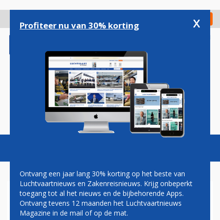
Overslaan
en
x
Digitaal Magazine
Registreer
Check in
naar
Profiteer nu van 30% korting
de
inhoud
gaan
Magazine
Podcasts
Vacatures
Toggl
naviga
Ontvang een jaar lang 30% korting op het beste van
Luchtvaartnieuws en Zakenreisnieuws. Krijg onbeperkt
toegang tot al het nieuws en de bijbehorende Apps.
LUCHTHAVENBESLUIT
Ontvang tevens 12 maanden het Luchtvaartnieuws
Magazine in de mail of op de mat.