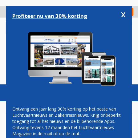
Overslaan
en
x
Digitaal Magazine
Registreer
Check in
naar
Profiteer nu van 30% korting
de
inhoud
gaan
Magazine
Podcasts
Vacatures
Toggl
naviga
Ontvang een jaar lang 30% korting op het beste van
Luchtvaartnieuws en Zakenreisnieuws. Krijg onbeperkt
toegang tot al het nieuws en de bijbehorende Apps.
LYNX AIR
Ontvang tevens 12 maanden het Luchtvaartnieuws
Magazine in de mail of op de mat.