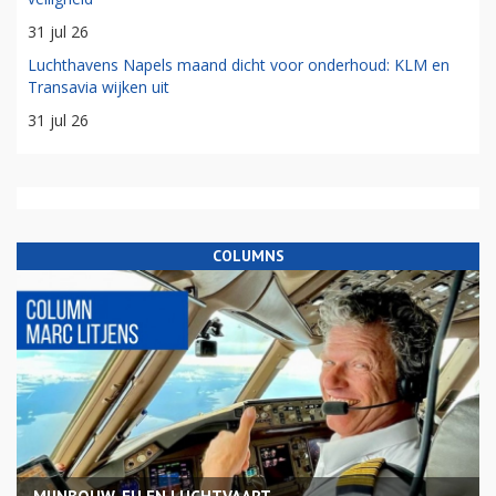
31 jul 26
Luchthavens Napels maand dicht voor onderhoud: KLM en
Transavia wijken uit
31 jul 26
COLUMNS