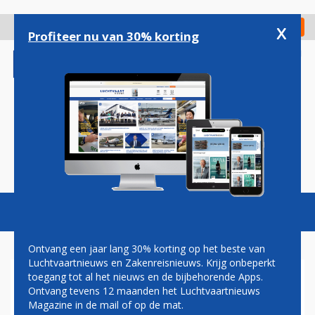
Overslaan
en
x
Digitaal Magazine
Registreer
Check in
naar
Profiteer nu van 30% korting
de
inhoud
gaan
Magazine
Podcasts
Vacatures
Toggl
naviga
Ontvang een jaar lang 30% korting op het beste van
Luchtvaartnieuws en Zakenreisnieuws. Krijg onbeperkt
toegang tot al het nieuws en de bijbehorende Apps.
LYNX AIR
Ontvang tevens 12 maanden het Luchtvaartnieuws
Magazine in de mail of op de mat.