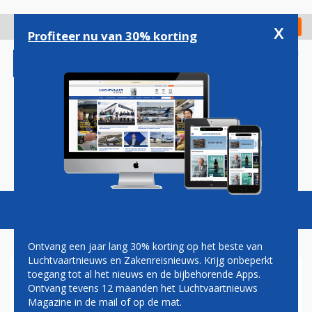
Overslaan
en
x
Digitaal Magazine
Registreer
Check in
naar
Profiteer nu van 30% korting
de
inhoud
gaan
Magazine
Podcasts
Vacatures
Toggl
naviga
Ontvang een jaar lang 30% korting op het beste van
Luchtvaartnieuws en Zakenreisnieuws. Krijg onbeperkt
toegang tot al het nieuws en de bijbehorende Apps.
MALPENSA
Ontvang tevens 12 maanden het Luchtvaartnieuws
Magazine in de mail of op de mat.