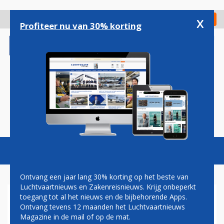
Overslaan
en
x
Digitaal Magazine
Registreer
Check in
naar
Profiteer nu van 30% korting
de
inhoud
gaan
Magazine
Podcasts
Vacatures
Toggl
naviga
Ontvang een jaar lang 30% korting op het beste van
Luchtvaartnieuws en Zakenreisnieuws. Krijg onbeperkt
toegang tot al het nieuws en de bijbehorende Apps.
MARRAKESH
Ontvang tevens 12 maanden het Luchtvaartnieuws
Magazine in de mail of op de mat.