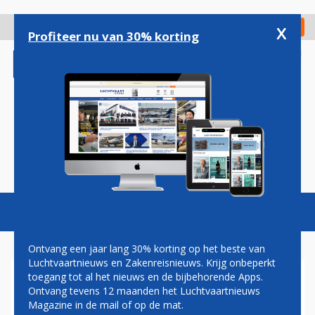
Overslaan
en
x
Digitaal Magazine
Registreer
Check in
naar
Profiteer nu van 30% korting
de
inhoud
gaan
Magazine
Podcasts
Vacatures
Toggl
naviga
Ontvang een jaar lang 30% korting op het beste van
Luchtvaartnieuws en Zakenreisnieuws. Krijg onbeperkt
toegang tot al het nieuws en de bijbehorende Apps.
MAURO ORETTI
Ontvang tevens 12 maanden het Luchtvaartnieuws
Magazine in de mail of op de mat.