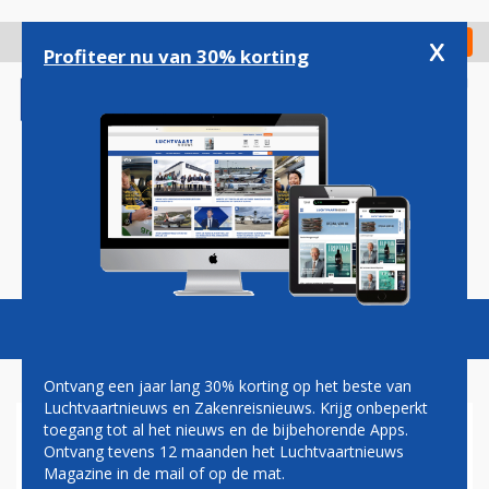
Overslaan
en
x
Digitaal Magazine
Registreer
Check in
naar
Profiteer nu van 30% korting
de
inhoud
gaan
Magazine
Podcasts
Vacatures
Toggl
naviga
Ontvang een jaar lang 30% korting op het beste van
Luchtvaartnieuws en Zakenreisnieuws. Krijg onbeperkt
toegang tot al het nieuws en de bijbehorende Apps.
MAURO ORETTI KEYNOTE
Ontvang tevens 12 maanden het Luchtvaartnieuws
SPEAKER BTMCONFERENCE
Magazine in de mail of op de mat.