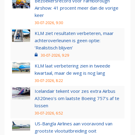
Bezoekersrecord voor Farnborough
Airshow: 41 procent meer dan de vorige
keer
30-07-2026, 9:30
KLM ziet resultaten verbeteren, maar
achteroverleunen is geen optie:
‘Realistisch blijven’
30-07-2026, 9:29
KLM laat verbetering zien in tweede
kwartaal, maar de weg is nog lang
30-07-2026, 8:22
Icelandair tekent voor zes extra Airbus
A320neo's om laatste Boeing 757's af te
lossen
30-07-2026, 6:52
US-Bangla Airlines aan vooravond van
grootste vlootuitbreiding ooit