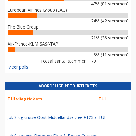
47% (81 stemmen)
European Airlines Group (EAG)
24% (42 stemmen)
The Blue Group
21% (36 stemmen)
Air-France-KLM-SAS(-TAP)
6% (11 stemmen)
Totaal aantal stemmen: 170
Meer polls
VOORDELIGE RETOURTICKETS
TUI vliegtickets
TUI
Jul: 8-dg cruise Oost Middellandse Zee €1235
TUI
Jul: 9-daagse Chogogo Dive & Beach Curacao