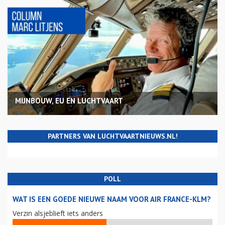
MIJNBOUW, EU EN LUCHTVAART
PARTNERS VAN LUCHTVAARTNIEUWS.NL!
POLL
WAT IS EEN GOEDE NIEUWE NAAM VOOR AIR FRANCE-KLM?
Verzin alsjeblieft iets anders