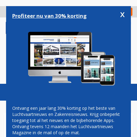
Overslaan
en
x
Digitaal Magazine
Registreer
Check in
naar
Profiteer nu van 30% korting
de
inhoud
gaan
Magazine
Podcasts
Vacatures
Toggl
naviga
Ontvang een jaar lang 30% korting op het beste van
Luchtvaartnieuws en Zakenreisnieuws. Krijg onbeperkt
toegang tot al het nieuws en de bijbehorende Apps.
MD-80
Ontvang tevens 12 maanden het Luchtvaartnieuws
Magazine in de mail of op de mat.