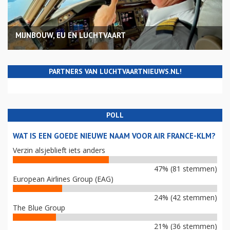
MIJNBOUW, EU EN LUCHTVAART
PARTNERS VAN LUCHTVAARTNIEUWS.NL!
POLL
WAT IS EEN GOEDE NIEUWE NAAM VOOR AIR FRANCE-KLM?
Verzin alsjeblieft iets anders
47% (81 stemmen)
European Airlines Group (EAG)
24% (42 stemmen)
The Blue Group
21% (36 stemmen)