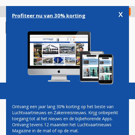
Overslaan
en
x
Digitaal Magazine
Registreer
Check in
naar
Profiteer nu van 30% korting
de
inhoud
gaan
Magazine
Podcasts
Vacatures
Toggl
naviga
Ontvang een jaar lang 30% korting op het beste van
Luchtvaartnieuws en Zakenreisnieuws. Krijg onbeperkt
toegang tot al het nieuws en de bijbehorende Apps.
AMERICAN AIRLINES NEEMT
Ontvang tevens 12 maanden het Luchtvaartnieuws
IN 2019 AFSCHEID VAN MD-
Magazine in de mail of op de mat.