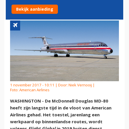
80
Bekijk aanbieding
1 november 2017 - 10:11 | Door:
Niek Vernooij
|
Foto: American Airlines
WASHINGTON - De McDonnell Douglas MD-80
heeft zijn langste tijd in de vloot van American
Airlines gehad. Het toestel, jarenlang een
werkpaard op binnenlandse routes, wordt
volgens
Flight Global
in 2019 buiten dienst