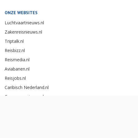
ONZE WEBSITES
Luchtvaartnieuws.nl
Zakenreisnieuws.nl
Triptalk.nl
Reisbizz.nl
Reismedia.nl
Aviabanen.nl
Reisjobs.nl
Caribisch Nederland.nl
Careerexperience.nl
Zakenreisawards.nl