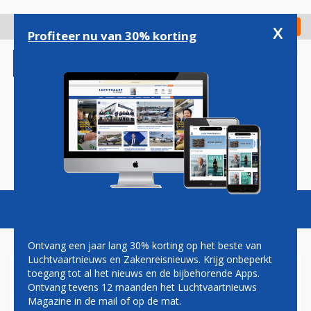
Overslaan
en
x
Digitaal Magazine
Registreer
Check in
naar
Profiteer nu van 30% korting
de
inhoud
gaan
Magazine
Podcasts
Vacatures
Toggl
naviga
Ontvang een jaar lang 30% korting op het beste van
Luchtvaartnieuws en Zakenreisnieuws. Krijg onbeperkt
toegang tot al het nieuws en de bijbehorende Apps.
AMERICAN AIRLINES NEEMT
Ontvang tevens 12 maanden het Luchtvaartnieuws
IN 2019 AFSCHEID VAN MD-
Magazine in de mail of op de mat.