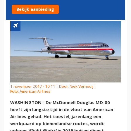
80
Bekijk aanbieding
1 november 2017 - 10:11 | Door:
Niek Vernooij
|
Foto: American Airlines
WASHINGTON - De McDonnell Douglas MD-80
heeft zijn langste tijd in de vloot van American
Airlines gehad. Het toestel, jarenlang een
werkpaard op binnenlandse routes, wordt
volgens
Flight Global
in 2019 buiten dienst