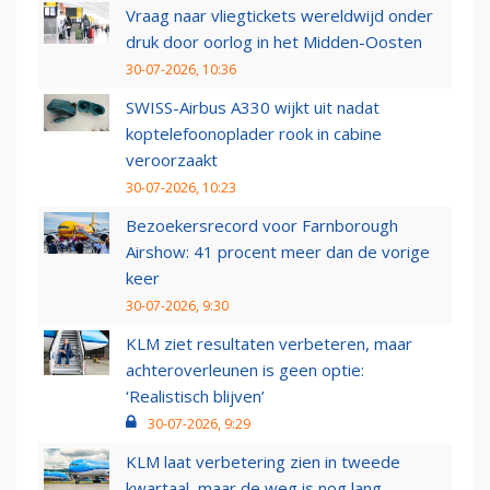
Vraag naar vliegtickets wereldwijd onder
druk door oorlog in het Midden-Oosten
30-07-2026, 10:36
SWISS-Airbus A330 wijkt uit nadat
koptelefoonoplader rook in cabine
veroorzaakt
30-07-2026, 10:23
Bezoekersrecord voor Farnborough
Airshow: 41 procent meer dan de vorige
keer
30-07-2026, 9:30
KLM ziet resultaten verbeteren, maar
achteroverleunen is geen optie:
‘Realistisch blijven’
30-07-2026, 9:29
KLM laat verbetering zien in tweede
kwartaal, maar de weg is nog lang