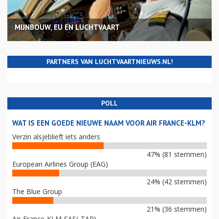
MIJNBOUW, EU EN LUCHTVAART
PARTNERS VAN LUCHTVAARTNIEUWS.NL!
POLL
WAT IS EEN GOEDE NIEUWE NAAM VOOR AIR FRANCE-KLM?
Verzin alsjeblieft iets anders
47% (81 stemmen)
European Airlines Group (EAG)
24% (42 stemmen)
The Blue Group
21% (36 stemmen)
Air-France-KLM-SAS(-TAP)