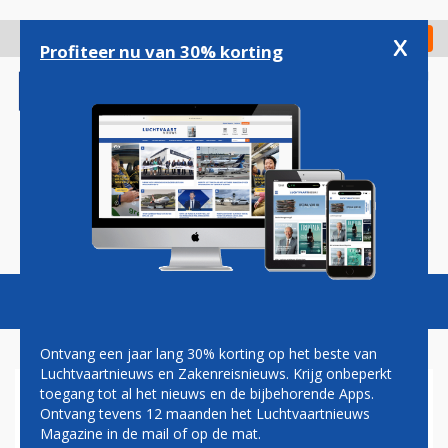
Overslaan
en
x
Digitaal Magazine
Registreer
Check in
naar
Profiteer nu van 30% korting
de
inhoud
gaan
Magazine
Podcasts
Vacatures
Toggl
naviga
Ontvang een jaar lang 30% korting op het beste van
Luchtvaartnieuws en Zakenreisnieuws. Krijg onbeperkt
toegang tot al het nieuws en de bijbehorende Apps.
HOGE TICKETPRIJZEN
Ontvang tevens 12 maanden het Luchtvaartnieuws
DRIJVEN STEEDS MEER
Magazine in de mail of op de mat.