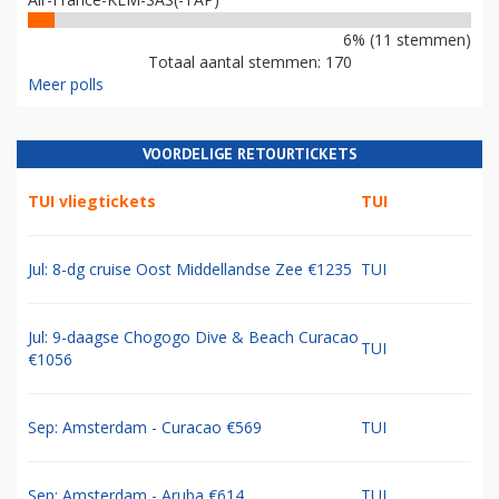
6% (11 stemmen)
Totaal aantal stemmen: 170
Meer polls
VOORDELIGE RETOURTICKETS
TUI vliegtickets
TUI
Jul: 8-dg cruise Oost Middellandse Zee €1235
TUI
Jul: 9-daagse Chogogo Dive & Beach Curacao
TUI
€1056
Sep: Amsterdam - Curacao €569
TUI
Sep: Amsterdam - Aruba €614
TUI