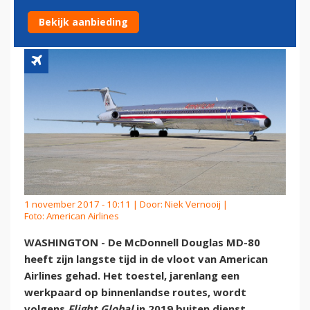
80
Bekijk aanbieding
1 november 2017 - 10:11 | Door:
Niek Vernooij
|
Foto: American Airlines
WASHINGTON - De McDonnell Douglas MD-80
heeft zijn langste tijd in de vloot van American
Airlines gehad. Het toestel, jarenlang een
werkpaard op binnenlandse routes, wordt
volgens
Flight Global
in 2019 buiten dienst