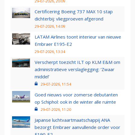
29-07-2026, 20:09
Certificering Boeing 737 MAX 10 stap
dichterbij: vliegproeven afgerond
29-07-2026, 14:09
LATAM Airlines toont interieur van nieuwe
Embraer E195-E2
29-07-2026, 13:34
Verscherpt toezicht ILT op KLM E&M om
administratieve verslaglegging: ‘Zwaar
middel’
29-07-2026, 11:54
Goed nieuws voor zomerse debutanten
op Schiphol: ook in de winter alle ruimte
29-07-2026, 11:20
Japanse luchtvaartmaatschappij ANA
bezorgt Embraer aanvullende order voor
E190-E2