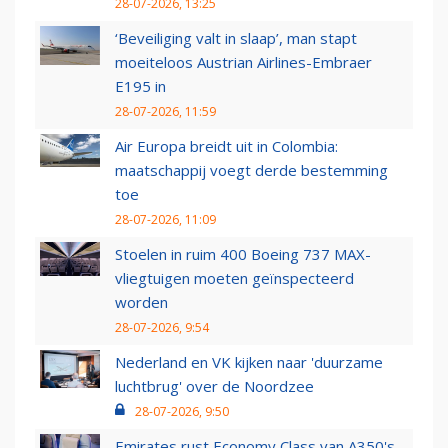
28-07-2026, 13:25
‘Beveiliging valt in slaap’, man stapt
moeiteloos Austrian Airlines-Embraer
E195 in
28-07-2026, 11:59
Air Europa breidt uit in Colombia:
maatschappij voegt derde bestemming
toe
28-07-2026, 11:09
Stoelen in ruim 400 Boeing 737 MAX-
vliegtuigen moeten geïnspecteerd
worden
28-07-2026, 9:54
Nederland en VK kijken naar 'duurzame
luchtbrug' over de Noordzee
28-07-2026, 9:50
Emirates rust Economy Class van A350's,