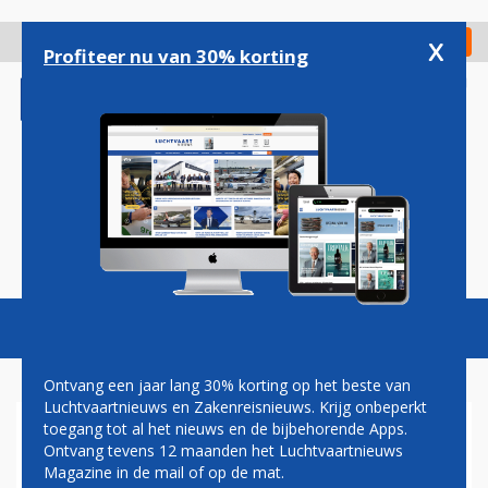
Overslaan
en
x
Digitaal Magazine
Registreer
Check in
naar
Profiteer nu van 30% korting
de
inhoud
gaan
Magazine
Podcasts
Vacatures
Toggl
naviga
Ontvang een jaar lang 30% korting op het beste van
Luchtvaartnieuws en Zakenreisnieuws. Krijg onbeperkt
toegang tot al het nieuws en de bijbehorende Apps.
AMERICAN AIRLINES NEEMT
Ontvang tevens 12 maanden het Luchtvaartnieuws
IN 2019 AFSCHEID VAN MD-
Magazine in de mail of op de mat.