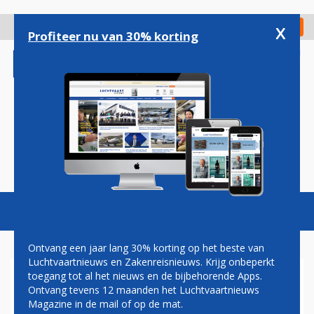
Overslaan
en
x
Digitaal Magazine
Registreer
Check in
naar
Profiteer nu van 30% korting
de
inhoud
gaan
Magazine
Podcasts
Vacatures
Toggl
naviga
Ontvang een jaar lang 30% korting op het beste van
Luchtvaartnieuws en Zakenreisnieuws. Krijg onbeperkt
toegang tot al het nieuws en de bijbehorende Apps.
ONDERZOEK
Ontvang tevens 12 maanden het Luchtvaartnieuws
NATUURVERGUNNING
Magazine in de mail of op de mat.