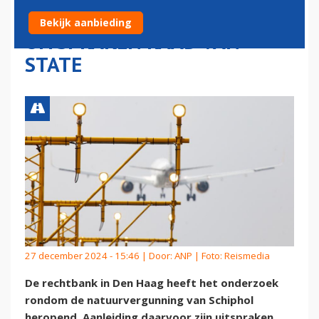
SCHIPHOL HEROPEND NA
Bekijk aanbieding
UITSPRAKEN RAAD VAN
STATE
27 december 2024 - 15:46 | Door:
ANP
| Foto: Reismedia
De rechtbank in Den Haag heeft het onderzoek
rondom de natuurvergunning van Schiphol
heropend. Aanleiding daarvoor zijn uitspraken