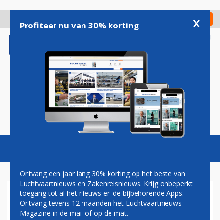
Overslaan
en
x
Digitaal Magazine
Registreer
Check in
naar
Profiteer nu van 30% korting
de
inhoud
gaan
Magazine
Podcasts
Vacatures
Toggl
naviga
Ontvang een jaar lang 30% korting op het beste van
Luchtvaartnieuws en Zakenreisnieuws. Krijg onbeperkt
toegang tot al het nieuws en de bijbehorende Apps.
LUCHTHAVEN SANDEFJORD
Ontvang tevens 12 maanden het Luchtvaartnieuws
WEER OPEN NA INCIDENT
Magazine in de mail of op de mat.