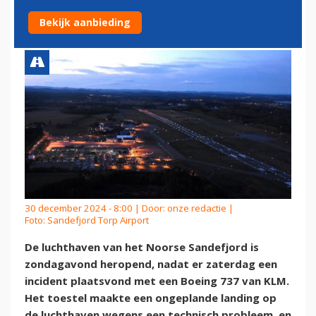
MET KLM-VLIEGTUIG
Bekijk aanbieding
30 december 2024 - 8:00 | Door:
onze redactie
|
Foto: Sandefjord Torp Airport
De luchthaven van het Noorse Sandefjord is
zondagavond heropend, nadat er zaterdag een
incident plaatsvond met een Boeing 737 van KLM.
Het toestel maakte een ongeplande landing op
de luchthaven wegens een technisch probleem, en