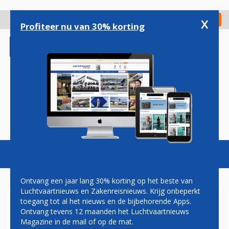
Overslaan
en
x
Digitaal Magazine
Registreer
Check in
naar
Profiteer nu van 30% korting
de
inhoud
gaan
Magazine
Podcasts
Vacatures
Toggl
naviga
Ontvang een jaar lang 30% korting op het beste van
Luchtvaartnieuws en Zakenreisnieuws. Krijg onbeperkt
toegang tot al het nieuws en de bijbehorende Apps.
MIST ZORGT OOK ZATERDAG
Ontvang tevens 12 maanden het Luchtvaartnieuws
VOOR HINDER OP SCHIPHOL
Magazine in de mail of op de mat.