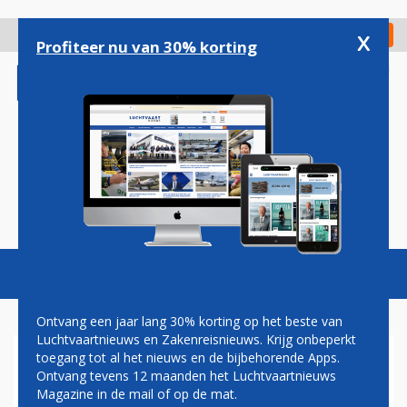
Overslaan
en
x
Digitaal Magazine
Registreer
Check in
naar
Profiteer nu van 30% korting
de
inhoud
gaan
Magazine
Podcasts
Vacatures
Toggl
naviga
Ontvang een jaar lang 30% korting op het beste van
Luchtvaartnieuws en Zakenreisnieuws. Krijg onbeperkt
toegang tot al het nieuws en de bijbehorende Apps.
MIST ZORGT OOK ZATERDAG
Ontvang tevens 12 maanden het Luchtvaartnieuws
VOOR HINDER OP SCHIPHOL
Magazine in de mail of op de mat.