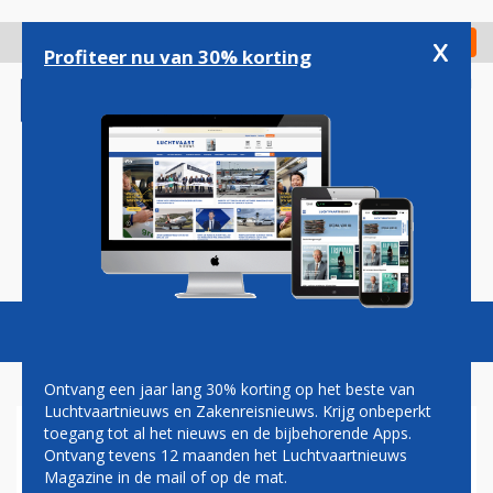
Overslaan
en
x
Digitaal Magazine
Registreer
Check in
naar
Profiteer nu van 30% korting
de
inhoud
gaan
Magazine
Podcasts
Vacatures
Toggl
naviga
Ontvang een jaar lang 30% korting op het beste van
Luchtvaartnieuws en Zakenreisnieuws. Krijg onbeperkt
toegang tot al het nieuws en de bijbehorende Apps.
MIDDEN-OOSTEN
Ontvang tevens 12 maanden het Luchtvaartnieuws
Magazine in de mail of op de mat.