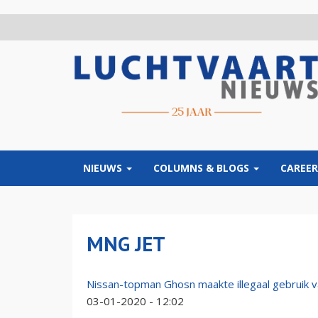
Overslaan
en
naar
de
inhoud
gaan
NIEUWS
COLUMNS & BLOGS
CAREER
MNG JET
Nissan-topman Ghosn maakte illegaal gebruik v
03-01-2020 - 12:02