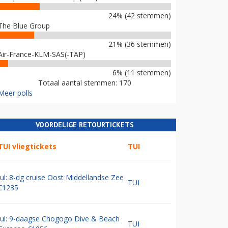
24% (42 stemmen)
The Blue Group
21% (36 stemmen)
Air-France-KLM-SAS(-TAP)
6% (11 stemmen)
Totaal aantal stemmen: 170
Meer polls
VOORDELIGE RETOURTICKETS
TUI vliegtickets
TUI
Jul: 8-dg cruise Oost Middellandse Zee
TUI
€1235
Jul: 9-daagse Chogogo Dive & Beach
TUI