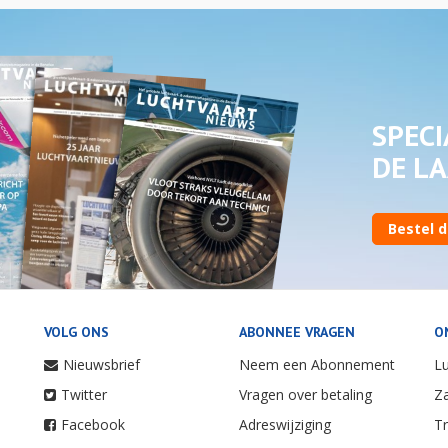
SPECI
DE LA
Bestel d
VOLG ONS
ABONNEE VRAGEN
O
Nieuwsbrief
Neem een Abonnement
Lu
Twitter
Vragen over betaling
Za
Facebook
Adreswijziging
Tr