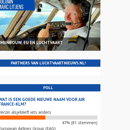
MIJNBOUW, EU EN LUCHTVAART
PARTNERS VAN LUCHTVAARTNIEUWS.NL!
POLL
WAT IS EEN GOEDE NIEUWE NAAM VOOR AIR
FRANCE-KLM?
Verzin alsjeblieft iets anders
47% (81 stemmen)
European Airlines Group (EAG)