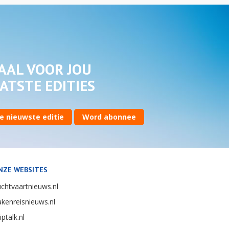
AAL VOOR JOU
ATSTE EDITIES
e nieuwste editie
Word abonnee
NZE WEBSITES
chtvaartnieuws.nl
kenreisnieuws.nl
iptalk.nl