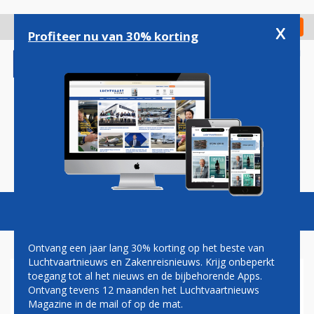
Overslaan
en
x
Digitaal Magazine
Registreer
Check in
naar
Profiteer nu van 30% korting
de
inhoud
gaan
Magazine
Podcasts
Vacatures
Toggl
naviga
Ontvang een jaar lang 30% korting op het beste van
Luchtvaartnieuws en Zakenreisnieuws. Krijg onbeperkt
toegang tot al het nieuws en de bijbehorende Apps.
OEGANDA
Ontvang tevens 12 maanden het Luchtvaartnieuws
Magazine in de mail of op de mat.