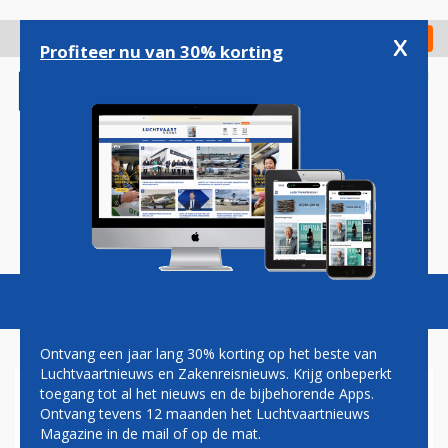
Overslaan
en
x
Digitaal Magazine
Registreer
Check in
naar
Profiteer nu van 30% korting
de
inhoud
gaan
Magazine
Podcasts
Vacatures
Toggl
naviga
Ontvang een jaar lang 30% korting op het beste van
Luchtvaartnieuws en Zakenreisnieuws. Krijg onbeperkt
toegang tot al het nieuws en de bijbehorende Apps.
OEGANDA
Ontvang tevens 12 maanden het Luchtvaartnieuws
Magazine in de mail of op de mat.