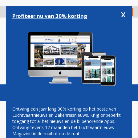
Overslaan
en
x
Digitaal Magazine
Registreer
Check in
naar
Profiteer nu van 30% korting
de
inhoud
gaan
Magazine
Podcasts
Vacatures
Toggl
naviga
Ontvang een jaar lang 30% korting op het beste van
Luchtvaartnieuws en Zakenreisnieuws. Krijg onbeperkt
toegang tot al het nieuws en de bijbehorende Apps.
PECH
Ontvang tevens 12 maanden het Luchtvaartnieuws
Magazine in de mail of op de mat.