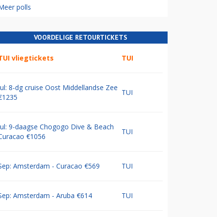
Meer polls
VOORDELIGE RETOURTICKETS
TUI vliegtickets
TUI
Jul: 8-dg cruise Oost Middellandse Zee
TUI
€1235
Jul: 9-daagse Chogogo Dive & Beach
TUI
Curacao €1056
Sep: Amsterdam - Curacao €569
TUI
Sep: Amsterdam - Aruba €614
TUI