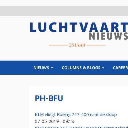
Overslaan
en
naar
de
inhoud
gaan
NIEUWS
COLUMNS & BLOGS
CAREER
PH-BFU
KLM vliegt Boeing 747-400 naar de sloop
07-05-2019 - 09:18