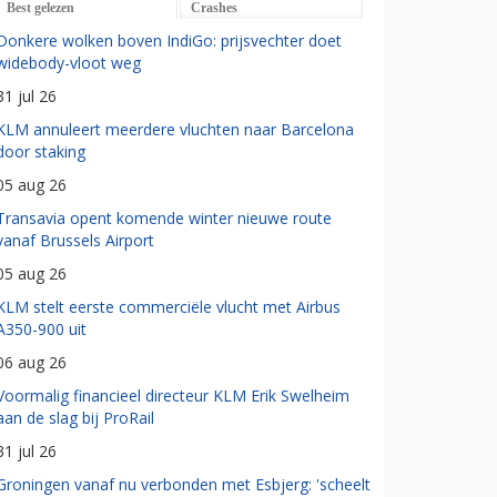
Best gelezen
Crashes
Donkere wolken boven IndiGo: prijsvechter doet
widebody-vloot weg
31 jul 26
KLM annuleert meerdere vluchten naar Barcelona
door staking
05 aug 26
Transavia opent komende winter nieuwe route
vanaf Brussels Airport
05 aug 26
KLM stelt eerste commerciële vlucht met Airbus
A350-900 uit
06 aug 26
Voormalig financieel directeur KLM Erik Swelheim
aan de slag bij ProRail
31 jul 26
Groningen vanaf nu verbonden met Esbjerg: 'scheelt