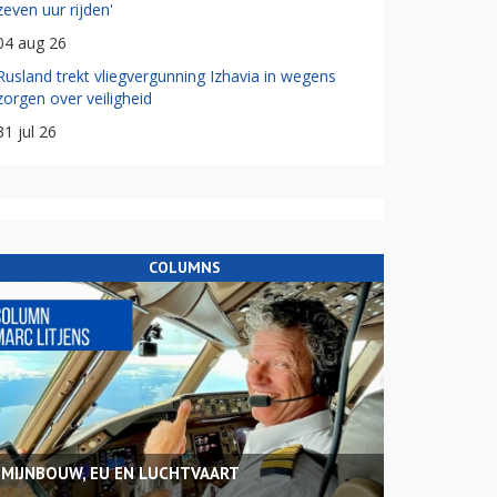
zeven uur rijden'
04 aug 26
Rusland trekt vliegvergunning Izhavia in wegens
zorgen over veiligheid
31 jul 26
COLUMNS
MIJNBOUW, EU EN LUCHTVAART