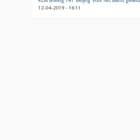
KLM Boeing 747 'Beijing' voor het laatst geland
12-04-2019 - 16:11