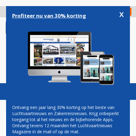
Overslaan
en
x
Digitaal Magazine
Registreer
Check in
naar
Profiteer nu van 30% korting
de
inhoud
gaan
Magazine
Podcasts
Vacatures
Toggl
naviga
Ontvang een jaar lang 30% korting op het beste van
Luchtvaartnieuws en Zakenreisnieuws. Krijg onbeperkt
toegang tot al het nieuws en de bijbehorende Apps.
PH-PBA
Ontvang tevens 12 maanden het Luchtvaartnieuws
Magazine in de mail of op de mat.