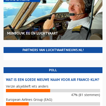
MIJNBOUW, EU EN LUCHTVAART
PARTNERS VAN LUCHTVAARTNIEUWS.NL!
POLL
WAT IS EEN GOEDE NIEUWE NAAM VOOR AIR FRANCE-KLM?
Verzin alsjeblieft iets anders
47% (81 stemmen)
European Airlines Group (EAG)