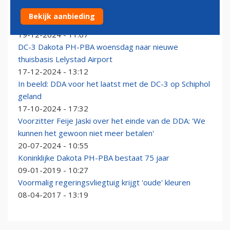
F-35's escorteren 'koninklijke' DC-3 naar nieuwe
Bekijk aanbieding
onderkomen op Lelystad Airport
19-12-2024 - 11:07
DC-3 Dakota PH-PBA woensdag naar nieuwe
thuisbasis Lelystad Airport
17-12-2024 - 13:12
In beeld: DDA voor het laatst met de DC-3 op Schiphol
geland
17-10-2024 - 17:32
Voorzitter Feije Jaski over het einde van de DDA: 'We
kunnen het gewoon niet meer betalen'
20-07-2024 - 10:55
Koninklijke Dakota PH-PBA bestaat 75 jaar
09-01-2019 - 10:27
Voormalig regeringsvliegtuig krijgt 'oude' kleuren
08-04-2017 - 13:19