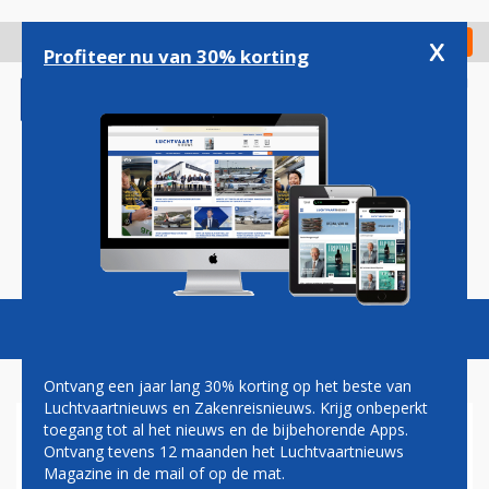
Overslaan
en
x
Digitaal Magazine
Registreer
Check in
naar
Profiteer nu van 30% korting
de
inhoud
gaan
Magazine
Podcasts
Vacatures
Toggl
naviga
Ontvang een jaar lang 30% korting op het beste van
Luchtvaartnieuws en Zakenreisnieuws. Krijg onbeperkt
toegang tot al het nieuws en de bijbehorende Apps.
PHILADELPHIA
Ontvang tevens 12 maanden het Luchtvaartnieuws
Magazine in de mail of op de mat.