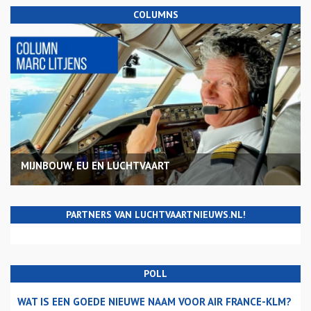
COLUMNS
MIJNBOUW, EU EN LUCHTVAART
PARTNERS VAN LUCHTVAARTNIEUWS.NL!
POLL
WAT IS EEN GOEDE NIEUWE NAAM VOOR AIR FRANCE-KLM?