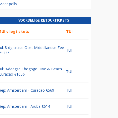
Meer polls
VOORDELIGE RETOURTICKETS
TUI vliegtickets
TUI
Jul: 8-dg cruise Oost Middellandse Zee
TUI
€1235
Jul: 9-daagse Chogogo Dive & Beach
TUI
Curacao €1056
Sep: Amsterdam - Curacao €569
TUI
Sep: Amsterdam - Aruba €614
TUI