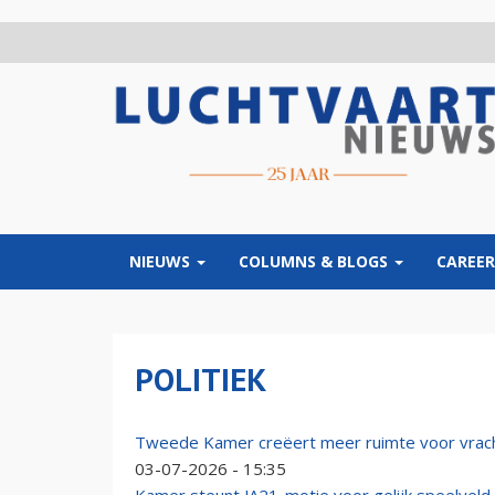
Overslaan
en
naar
de
inhoud
gaan
NIEUWS
COLUMNS & BLOGS
CAREER
POLITIEK
Tweede Kamer creëert meer ruimte voor vrach
03-07-2026 - 15:35