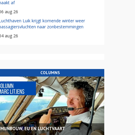
haakt af
06 aug 26
Luchthaven Luik krijgt komende winter weer
passagiersvluchten naar zonbestemmingen
04 aug 26
COLUMNS
MIJNBOUW, EU EN LUCHTVAART