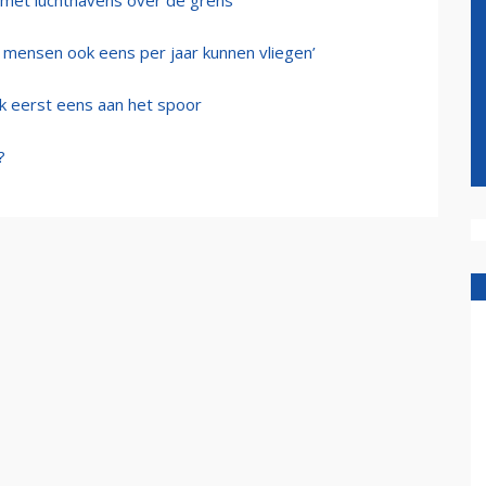
 met luchthavens over de grens
e mensen ook eens per jaar kunnen vliegen’
rk eerst eens aan het spoor
?