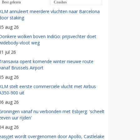
Best gelezen
Crashes
KLM annuleert meerdere vluchten naar Barcelona
door staking
05 aug 26
Donkere wolken boven IndiGo: prijsvechter doet
widebody-vloot weg
31 jul 26
Transavia opent komende winter nieuwe route
vanaf Brussels Airport
05 aug 26
KLM stelt eerste commerciële vlucht met Airbus
A350-900 uit
06 aug 26
Groningen vanaf nu verbonden met Esbjerg: 'scheelt
zeven uur rijden'
04 aug 26
easyJet wordt overgenomen door Apollo, Castlelake