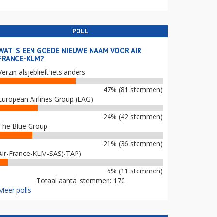
POLL
WAT IS EEN GOEDE NIEUWE NAAM VOOR AIR
FRANCE-KLM?
Verzin alsjeblieft iets anders
47% (81 stemmen)
European Airlines Group (EAG)
24% (42 stemmen)
The Blue Group
21% (36 stemmen)
Air-France-KLM-SAS(-TAP)
6% (11 stemmen)
Totaal aantal stemmen: 170
Meer polls