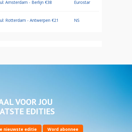
Jul: Amsterdam - Berlijn €38
Eurostar
Jul: Rotterdam - Antwerpen €21
NS
AAL VOOR JOU
ATSTE EDITIES
e nieuwste editie
Word abonnee