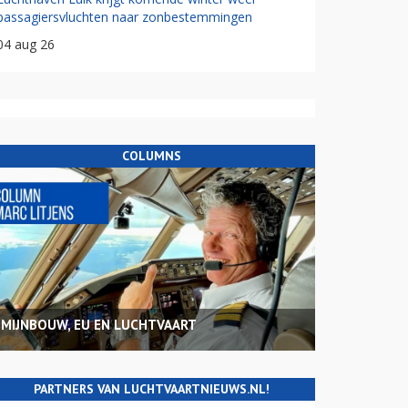
passagiersvluchten naar zonbestemmingen
04 aug 26
COLUMNS
MIJNBOUW, EU EN LUCHTVAART
PARTNERS VAN LUCHTVAARTNIEUWS.NL!