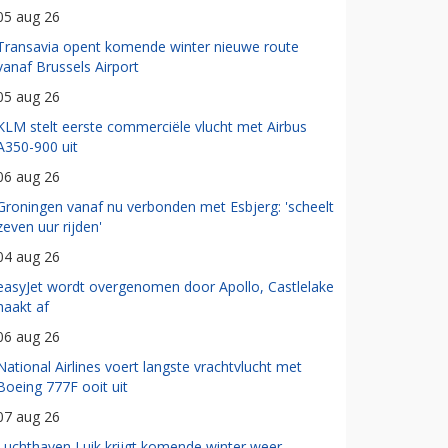
05 aug 26
Transavia opent komende winter nieuwe route
vanaf Brussels Airport
05 aug 26
KLM stelt eerste commerciële vlucht met Airbus
A350-900 uit
06 aug 26
Groningen vanaf nu verbonden met Esbjerg: 'scheelt
zeven uur rijden'
04 aug 26
easyJet wordt overgenomen door Apollo, Castlelake
haakt af
06 aug 26
National Airlines voert langste vrachtvlucht met
Boeing 777F ooit uit
07 aug 26
Luchthaven Luik krijgt komende winter weer