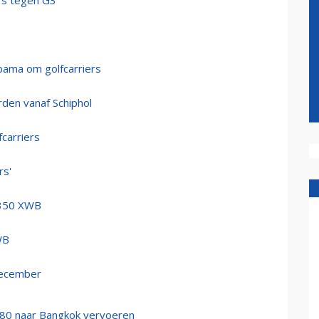
rs tegen G3
bama om golfcarriers
den vanaf Schiphol
carriers
rs'
A350 XWB
WB
december
380 naar Bangkok vervoeren