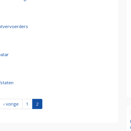
chtvervoerders
Qatar
fstaten
‹ vorige
1
2