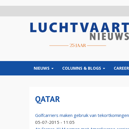
Overslaan
en
naar
de
inhoud
gaan
NIEUWS
COLUMNS & BLOGS
CAREER
QATAR
Golfcarriers maken gebruik van tekortkomingen
05-07-2015 - 11:05