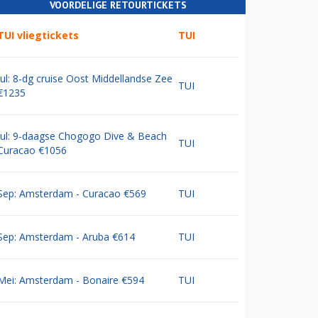
VOORDELIGE RETOURTICKETS
TUI vliegtickets
TUI
Jul: 8-dg cruise Oost Middellandse Zee
TUI
€1235
Jul: 9-daagse Chogogo Dive & Beach
TUI
Curacao €1056
Sep: Amsterdam - Curacao €569
TUI
Sep: Amsterdam - Aruba €614
TUI
Mei: Amsterdam - Bonaire €594
TUI