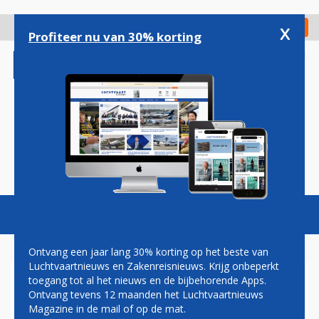
Overslaan
en
x
Digitaal Magazine
Registreer
Check in
naar
Profiteer nu van 30% korting
de
inhoud
gaan
Magazine
Podcasts
Vacatures
Toggl
naviga
Ontvang een jaar lang 30% korting op het beste van
Luchtvaartnieuws en Zakenreisnieuws. Krijg onbeperkt
toegang tot al het nieuws en de bijbehorende Apps.
QATAR
Ontvang tevens 12 maanden het Luchtvaartnieuws
Magazine in de mail of op de mat.