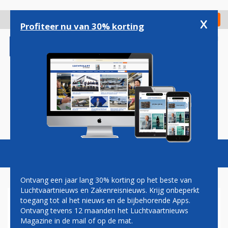
Overslaan
en
x
Digitaal Magazine
Registreer
Check in
naar
Profiteer nu van 30% korting
de
inhoud
gaan
Magazine
Podcasts
Vacatures
Toggl
naviga
Ontvang een jaar lang 30% korting op het beste van
Luchtvaartnieuws en Zakenreisnieuws. Krijg onbeperkt
toegang tot al het nieuws en de bijbehorende Apps.
'GEEN BEWIJS VAN
Ontvang tevens 12 maanden het Luchtvaartnieuws
PRIJSDUMPING
Magazine in de mail of op de mat.