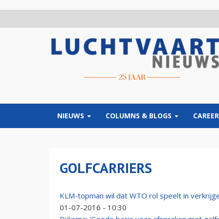
Overslaan
en
naar
de
inhoud
gaan
NIEUWS
COLUMNS & BLOGS
CAREER
GOLFCARRIERS
KLM-topman wil dat WTO rol speelt in verkrijge
01-07-2016 - 10:30