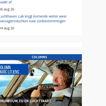
haakt af
06 aug 26
Luchthaven Luik krijgt komende winter weer
passagiersvluchten naar zonbestemmingen
04 aug 26
COLUMNS
MIJNBOUW, EU EN LUCHTVAART