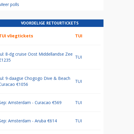
Meer polls
VOORDELIGE RETOURTICKETS
TUI vliegtickets
TUI
Jul: 8-dg cruise Oost Middellandse Zee
TUI
€1235
Jul: 9-daagse Chogogo Dive & Beach
TUI
Curacao €1056
Sep: Amsterdam - Curacao €569
TUI
Sep: Amsterdam - Aruba €614
TUI