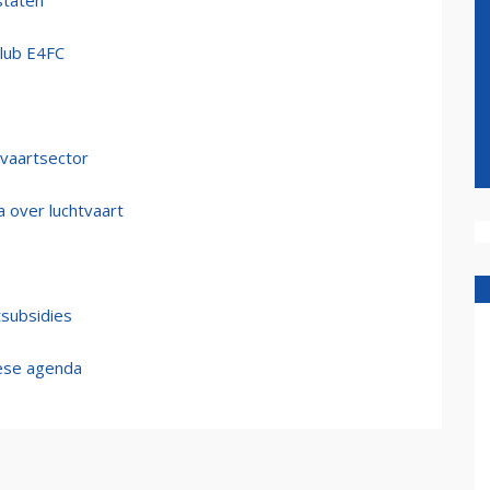
staten'
lub E4FC
tvaartsector
 over luchtvaart
rtsubsidies
pese agenda