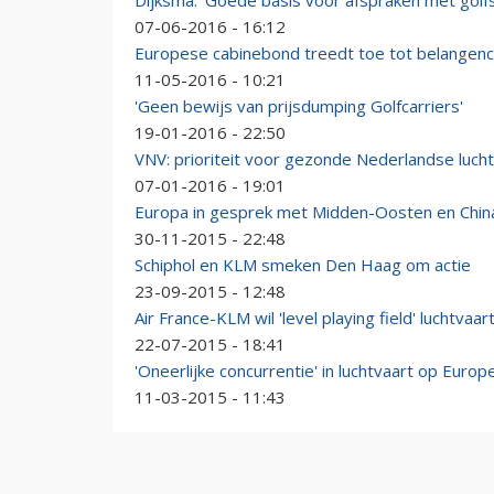
Dijksma: 'Goede basis voor afspraken met golf
07-06-2016 - 16:12
Europese cabinebond treedt toe tot belangenc
11-05-2016 - 10:21
'Geen bewijs van prijsdumping Golfcarriers'
19-01-2016 - 22:50
VNV: prioriteit voor gezonde Nederlandse luch
07-01-2016 - 19:01
Europa in gesprek met Midden-Oosten en China
30-11-2015 - 22:48
Schiphol en KLM smeken Den Haag om actie
23-09-2015 - 12:48
Air France-KLM wil 'level playing field' luchtvaa
22-07-2015 - 18:41
'Oneerlijke concurrentie' in luchtvaart op Euro
11-03-2015 - 11:43