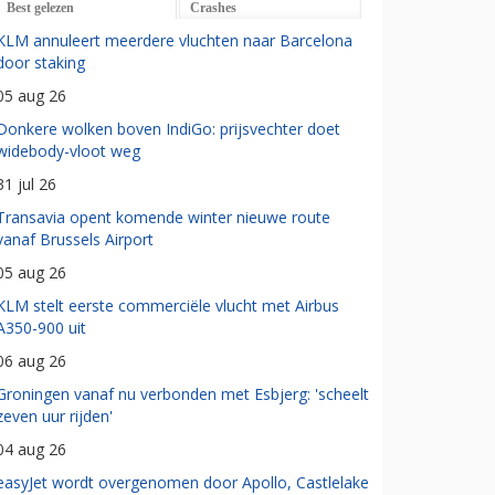
Best gelezen
Crashes
KLM annuleert meerdere vluchten naar Barcelona
door staking
05 aug 26
Donkere wolken boven IndiGo: prijsvechter doet
widebody-vloot weg
31 jul 26
Transavia opent komende winter nieuwe route
vanaf Brussels Airport
05 aug 26
KLM stelt eerste commerciële vlucht met Airbus
A350-900 uit
06 aug 26
Groningen vanaf nu verbonden met Esbjerg: 'scheelt
zeven uur rijden'
04 aug 26
easyJet wordt overgenomen door Apollo, Castlelake