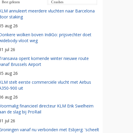
Best gelezen
Crashes
KLM annuleert meerdere vluchten naar Barcelona
door staking
05 aug 26
Donkere wolken boven IndiGo: prijsvechter doet
widebody-vloot weg
31 jul 26
Transavia opent komende winter nieuwe route
vanaf Brussels Airport
05 aug 26
KLM stelt eerste commerciële vlucht met Airbus
A350-900 uit
06 aug 26
Voormalig financieel directeur KLM Erik Swelheim
aan de slag bij ProRail
31 jul 26
Groningen vanaf nu verbonden met Esbjerg: 'scheelt