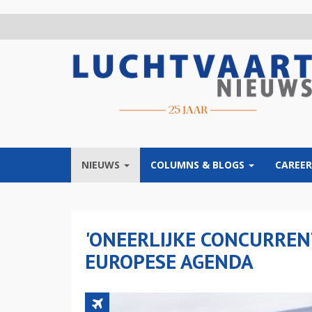
Overslaan
en
naar
de
inhoud
gaan
NIEUWS
COLUMNS & BLOGS
CAREER
'ONEERLIJKE CONCURREN
EUROPESE AGENDA