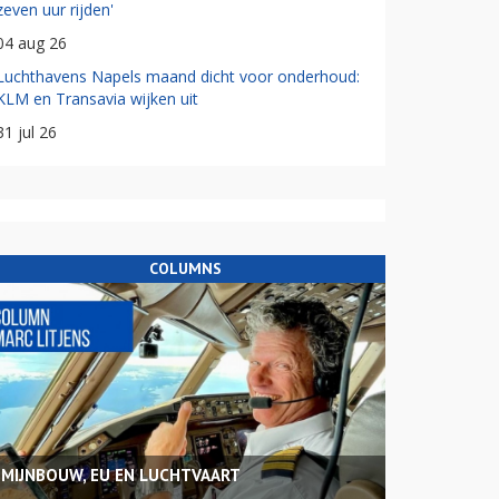
zeven uur rijden'
04 aug 26
Luchthavens Napels maand dicht voor onderhoud:
KLM en Transavia wijken uit
31 jul 26
COLUMNS
MIJNBOUW, EU EN LUCHTVAART