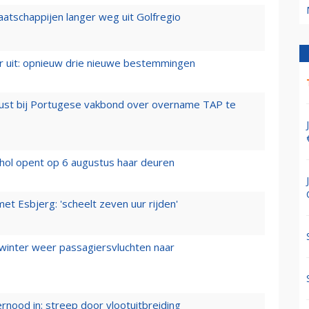
aatschappijen langer weg uit Golfregio
er uit: opnieuw drie nieuwe bestemmingen
rust bij Portugese vakbond over overname TAP te
hol opent op 6 augustus haar deuren
t Esbjerg: 'scheelt zeven uur rijden'
 winter weer passagiersvluchten naar
ernood in: streep door vlootuitbreiding