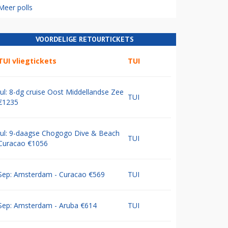
Meer polls
VOORDELIGE RETOURTICKETS
TUI vliegtickets
TUI
Jul: 8-dg cruise Oost Middellandse Zee
TUI
€1235
Jul: 9-daagse Chogogo Dive & Beach
TUI
Curacao €1056
Sep: Amsterdam - Curacao €569
TUI
Sep: Amsterdam - Aruba €614
TUI