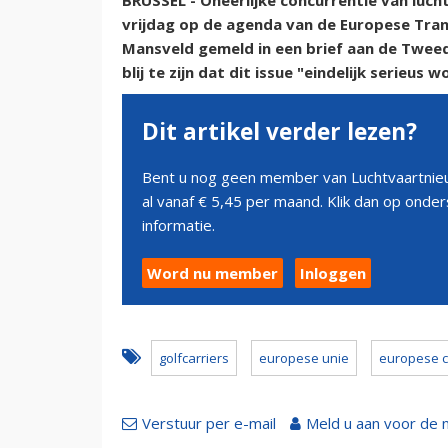
BRUSSEL - Oneerlijke concurrentie van luc
vrijdag op de agenda van de Europese Tra
Mansveld gemeld in een brief aan de Twe
blij te zijn dat dit issue "eindelijk serieu
Dit artikel verder lezen?
Bent u nog geen member van Luchtvaartnieu
al vanaf € 5,45 per maand. Klik dan op ond
informatie.
Word nu member
Inloggen
golfcarriers
europese unie
europese 
Verstuur per e-mail
Meld u aan voor de 