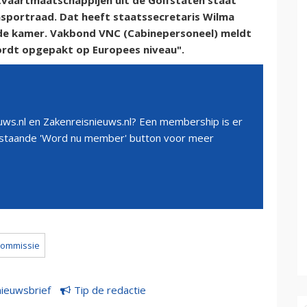
htvaartmaatschappijen uit de Golfstaten staat
nsportraad. Dat heeft staatssecretaris Wilma
ede kamer. Vakbond VNC (Cabinepersoneel) meldt
s wordt opgepakt op Europees niveau".
ws.nl en Zakenreisnieuws.nl? Een membership is er
erstaande 'Word nu member' button voor meer
commissie
nieuwsbrief
Tip de redactie