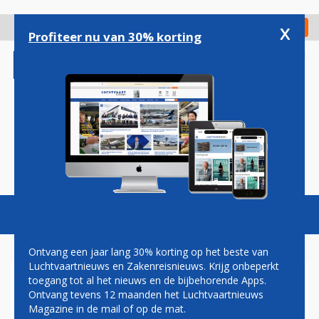
Overslaan
en
x
Digitaal Magazine
Registreer
Check in
naar
Profiteer nu van 30% korting
de
inhoud
gaan
Magazine
Podcasts
Vacatures
Toggl
naviga
Ontvang een jaar lang 30% korting op het beste van
Luchtvaartnieuws en Zakenreisnieuws. Krijg onbeperkt
toegang tot al het nieuws en de bijbehorende Apps.
VNV: PRIORITEIT VOOR
Ontvang tevens 12 maanden het Luchtvaartnieuws
GEZONDE NEDERLANDSE
Magazine in de mail of op de mat.