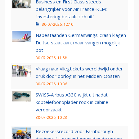
Business en First Class steeds
belangrijker voor Air France-KLM:
‘investering betaalt zich uit’
30-07-2026, 12:10
Nabestaanden Germanwings-crash klagen
Duitse staat aan, maar vangen mogelijk
bot
30-07-2026, 11:58
Vraag naar vliegtickets wereldwijd onder
druk door oorlog in het Midden-Oosten
30-07-2026, 10:36
SWISS-Airbus A330 wijkt uit nadat
koptelefoonoplader rook in cabine
veroorzaakt
30-07-2026, 10:23
Bezoekersrecord voor Farnborough
Airshow: 41 procent meer dan de vorige