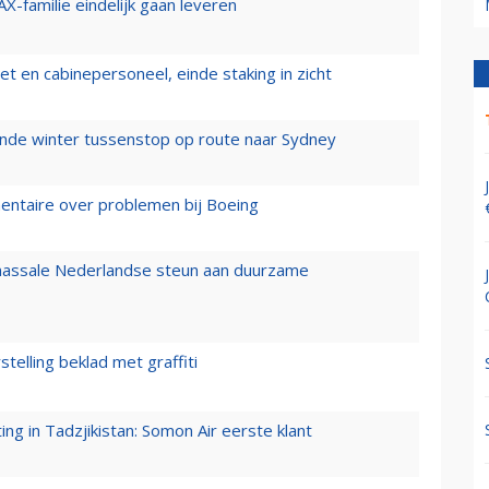
X-familie eindelijk gaan leveren
t en cabinepersoneel, einde staking in zicht
mende winter tussenstop op route naar Sydney
mentaire over problemen bij Boeing
 massale Nederlandse steun aan duurzame
stelling beklad met graffiti
g in Tadzjikistan: Somon Air eerste klant