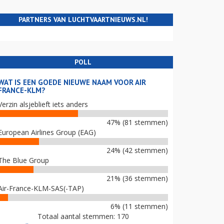
PARTNERS VAN LUCHTVAARTNIEUWS.NL!
POLL
WAT IS EEN GOEDE NIEUWE NAAM VOOR AIR
FRANCE-KLM?
Verzin alsjeblieft iets anders
47% (81 stemmen)
European Airlines Group (EAG)
24% (42 stemmen)
The Blue Group
21% (36 stemmen)
Air-France-KLM-SAS(-TAP)
6% (11 stemmen)
Totaal aantal stemmen: 170