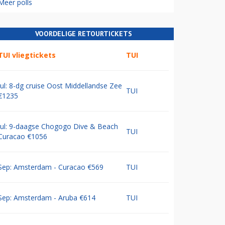
Meer polls
VOORDELIGE RETOURTICKETS
TUI vliegtickets
TUI
Jul: 8-dg cruise Oost Middellandse Zee
TUI
€1235
Jul: 9-daagse Chogogo Dive & Beach
TUI
Curacao €1056
Sep: Amsterdam - Curacao €569
TUI
Sep: Amsterdam - Aruba €614
TUI