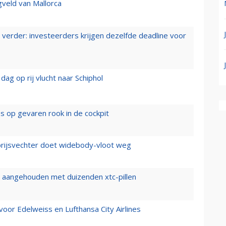
gveld van Mallorca
verder: investeerders krijgen dezelfde deadline voor
ag op rij vlucht naar Schiphol
es op gevaren rook in de cockpit
prijsvechter doet widebody-vloot weg
cht aangehouden met duizenden xtc-pillen
oor Edelweiss en Lufthansa City Airlines