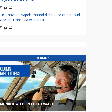
31 jul 26
Luchthavens Napels maand dicht voor onderhoud:
KLM en Transavia wijken uit
31 jul 26
COLUMNS
MIJNBOUW, EU EN LUCHTVAART