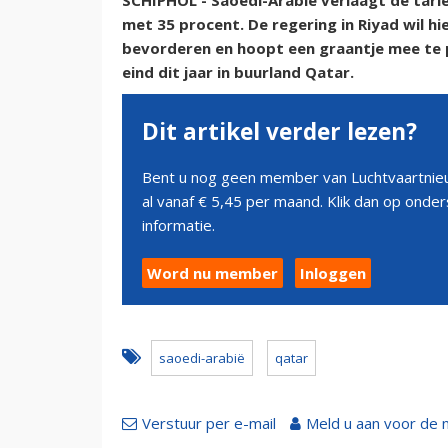
SCHIPHOL - Saoedi-Arabië verlaagt de tarie
met 35 procent. De regering in Riyad wil hi
bevorderen en hoopt een graantje mee te
eind dit jaar in buurland Qatar.
Dit artikel verder lezen?
Bent u nog geen member van Luchtvaartnieu
al vanaf € 5,45 per maand. Klik dan op ond
informatie.
Word nu member
Inloggen
saoedi-arabië
qatar
Verstuur per e-mail
Meld u aan voor de 