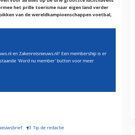
ven voor airlines op de drie grootste luchthavens
ermee het prille toerisme naar eigen land verder
 pikken van de wereldkampioenschappen voetbal,
ws.nl en Zakenreisnieuws.nl? Een membership is er
erstaande 'Word nu member' button voor meer
nieuwsbrief
Tip de redactie