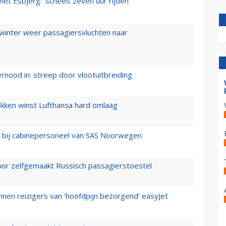
t Esbjerg: 'scheelt zeven uur rijden'
 winter weer passagiersvluchten naar
ernood in: streep door vlootuitbreiding
ukken winst Lufthansa hard omlaag
 bij cabinepersoneel van SAS Noorwegen
voor zelfgemaakt Russisch passagierstoestel
nen reizigers van ‘hoofdpijn bezorgend’ easyJet