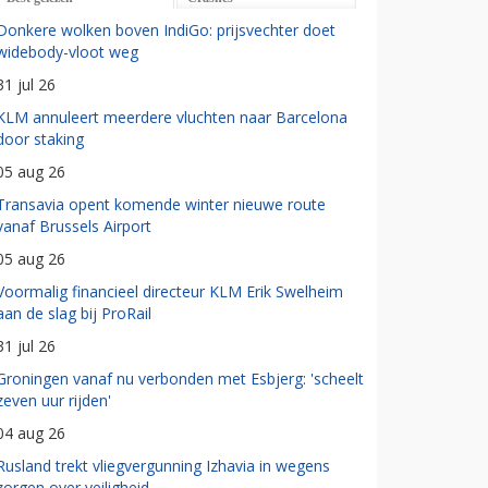
Donkere wolken boven IndiGo: prijsvechter doet
widebody-vloot weg
31 jul 26
KLM annuleert meerdere vluchten naar Barcelona
door staking
05 aug 26
Transavia opent komende winter nieuwe route
vanaf Brussels Airport
05 aug 26
Voormalig financieel directeur KLM Erik Swelheim
aan de slag bij ProRail
31 jul 26
Groningen vanaf nu verbonden met Esbjerg: 'scheelt
zeven uur rijden'
04 aug 26
Rusland trekt vliegvergunning Izhavia in wegens
zorgen over veiligheid