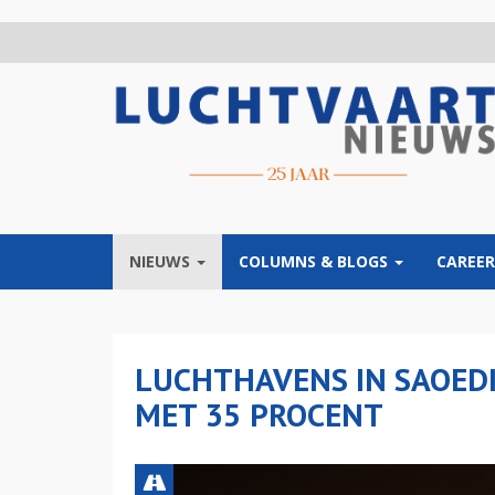
Overslaan
en
naar
de
inhoud
gaan
NIEUWS
COLUMNS & BLOGS
CAREER
LUCHTHAVENS IN SAOEDI
MET 35 PROCENT