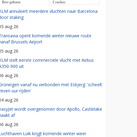
Best gelezen
Crashes
KLM annuleert meerdere vluchten naar Barcelona
door staking
05 aug 26
Transavia opent komende winter nieuwe route
vanaf Brussels Airport
05 aug 26
KLM stelt eerste commerciële vlucht met Airbus
A350-900 uit
06 aug 26
Groningen vanaf nu verbonden met Esbjerg: 'scheelt
zeven uur rijden'
04 aug 26
easyJet wordt overgenomen door Apollo, Castlelake
haakt af
06 aug 26
Luchthaven Luik krijgt komende winter weer