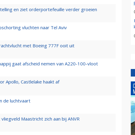
elling en ziet orderportefeuille verder groeien
chorting vluchten naar Tel Aviv
vrachtvlucht met Boeing 777F ooit uit
happij gaat afscheid nemen van A220-100-vloot
 Apollo, Castlelake haakt af
n de luchtvaart
t vliegveld Maastricht zich aan bij ANVR