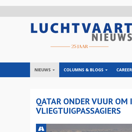
Overslaan
en
naar
de
inhoud
gaan
NIEUWS
COLUMNS & BLOGS
CAREER
QATAR ONDER VUUR OM 
VLIEGTUIGPASSAGIERS