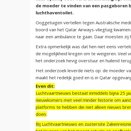
de moeder te vinden van een pasgeboren b
luchthaventoilet.
Ooggetuigen vertellen tegen Australische medi
boord van het Qatar Airways-vliegtuig kwamen.
naar een ambulance te gaan. Daar moesten zij
Extra opmerkelijk was dat hen niet eens vert
de mogelijkheid kregen om te weigeren. Veel 
het onderzoek hevig overstuur en huilend terug 
Het onderzoek leverde niets op: de moeder van
maakt het redelijk goed en is in Qatar opgevan
Even dit:
Luchtvaartnieuws bestaat inmiddels bijna 25 jaa
nieuwkomers met veel minder historie om aand
platforms te hebben die niet alleen nieuws bre
doen.
Bij Luchtvaartnieuws en zustersite Zakenreisn
het leveren van het meest actuele en onafhankel