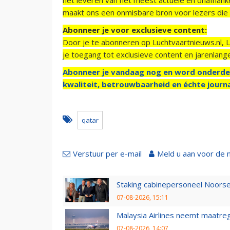
maakt ons een onmisbare bron voor lezers die g
Abonneer je voor exclusieve content:
Door je te abonneren op Luchtvaartnieuws.nl, 
je toegang tot exclusieve content en jarenlang
Abonneer je vandaag nog en word onderde
kwaliteit, betrouwbaarheid en échte journa
qatar
Verstuur per e-mail
Meld u aan voor de 
Staking cabinepersoneel Noorse
07-08-2026, 15:11
Malaysia Airlines neemt maatreg
07-08-2026, 14:07