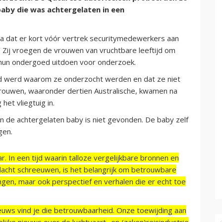
aby die was achtergelaten in een
a dat er kort vóór vertrek securitymedewerkers aan
 Zij vroegen de vrouwen van vruchtbare leeftijd om
 hun ondergoed uitdoen voor onderzoek.
eld werd waarom ze onderzocht werden en dat ze niet
vrouwen, waaronder dertien Australische, kwamen na
het vliegtuig in.
 de achtergelaten baby is niet gevonden. De baby zelf
gen.
r. In een tijd waarin talloze vergelijkbare bronnen en
acht schreeuwen, is het belangrijk om betrouwbare
ngen, maar ook perspectief en verhalen die er echt toe
ieuws vind je die betrouwbaarheid. Onze toewijding aan
ijke nieuws over de luchtvaart- en (zaken)reisindustrie