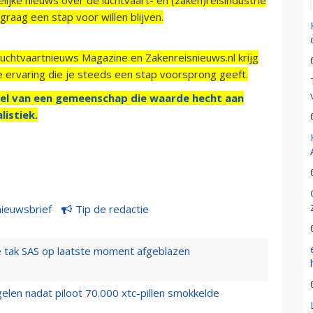
raag een stap voor willen blijven.
Luchtvaartnieuws Magazine en Zakenreisnieuws.nl krijg
e ervaring die je steeds een stap voorsprong geeft.
el van een gemeenschap die waarde hecht aan
listiek.
nieuwsbrief
Tip de redactie
 tak SAS op laatste moment afgeblazen
elen nadat piloot 70.000 xtc-pillen smokkelde