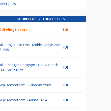
Meer polls
VOORDELIGE RETOURTICKETS
TUI vliegtickets
TUI
Jul: 8-dg cruise Oost Middellandse Zee
TUI
€1235
Jul: 9-daagse Chogogo Dive & Beach
TUI
Curacao €1056
Sep: Amsterdam - Curacao €569
TUI
Sep: Amsterdam - Aruba €614
TUI