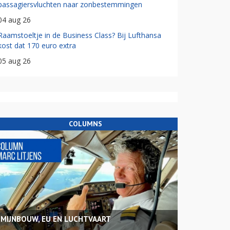
passagiersvluchten naar zonbestemmingen
04 aug 26
Raamstoeltje in de Business Class? Bij Lufthansa
kost dat 170 euro extra
05 aug 26
COLUMNS
MIJNBOUW, EU EN LUCHTVAART