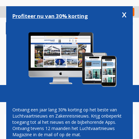
Overslaan
en
x
Digitaal Magazine
Registreer
Check in
naar
Profiteer nu van 30% korting
de
inhoud
gaan
Magazine
Podcasts
Vacatures
Toggl
naviga
Ontvang een jaar lang 30% korting op het beste van
Luchtvaartnieuws en Zakenreisnieuws. Krijg onbeperkt
toegang tot al het nieuws en de bijbehorende Apps.
REINIER CASTELEIN
Ontvang tevens 12 maanden het Luchtvaartnieuws
Magazine in de mail of op de mat.