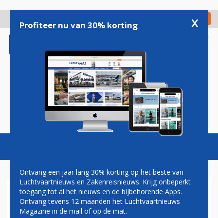
Overslaan
en
x
Digitaal Magazine
Registreer
Check in
naar
Profiteer nu van 30% korting
de
inhoud
gaan
Magazine
Podcasts
Vacatures
Toggl
naviga
Ontvang een jaar lang 30% korting op het beste van
Luchtvaartnieuws en Zakenreisnieuws. Krijg onbeperkt
toegang tot al het nieuws en de bijbehorende Apps.
REPUBLIC
Ontvang tevens 12 maanden het Luchtvaartnieuws
Magazine in de mail of op de mat.