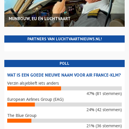
MIJNBOUW, EU EN LUCHTVAART
PARTNERS VAN LUCHTVAARTNIEUWS.NL!
POLL
WAT IS EEN GOEDE NIEUWE NAAM VOOR AIR FRANCE-KLM?
Verzin alsjeblieft iets anders
47% (81 stemmen)
European Airlines Group (EAG)
24% (42 stemmen)
The Blue Group
21% (36 stemmen)