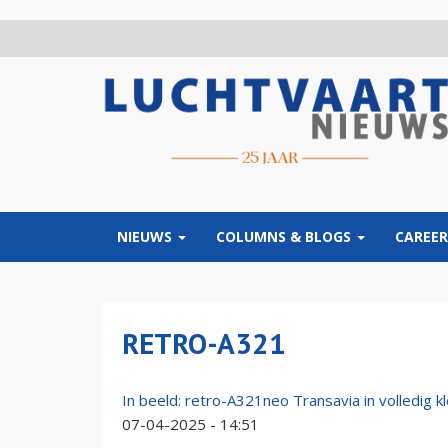
Overslaan
en
naar
de
inhoud
gaan
NIEUWS
COLUMNS & BLOGS
CAREER
RETRO-A321
In beeld: retro-A321neo Transavia in volledig
07-04-2025 - 14:51