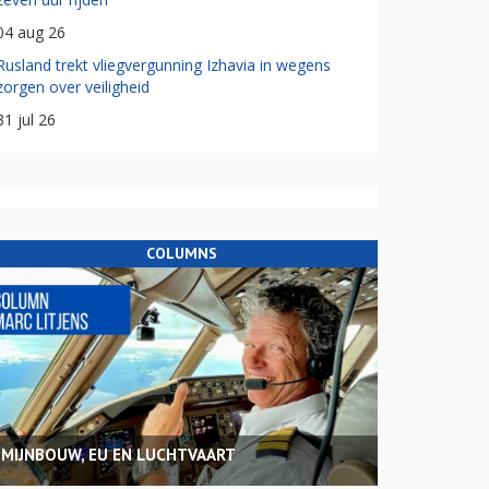
04 aug 26
Rusland trekt vliegvergunning Izhavia in wegens
zorgen over veiligheid
31 jul 26
COLUMNS
MIJNBOUW, EU EN LUCHTVAART