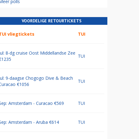
Meer polls
VOORDELIGE RETOURTICKETS
TUI vliegtickets
TUI
Jul: 8-dg cruise Oost Middellandse Zee
TUI
€1235
Jul: 9-daagse Chogogo Dive & Beach
TUI
Curacao €1056
Sep: Amsterdam - Curacao €569
TUI
Sep: Amsterdam - Aruba €614
TUI