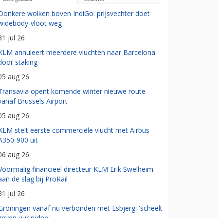
Donkere wolken boven IndiGo: prijsvechter doet
widebody-vloot weg
31 jul 26
KLM annuleert meerdere vluchten naar Barcelona
door staking
05 aug 26
Transavia opent komende winter nieuwe route
vanaf Brussels Airport
05 aug 26
KLM stelt eerste commerciële vlucht met Airbus
A350-900 uit
06 aug 26
Voormalig financieel directeur KLM Erik Swelheim
aan de slag bij ProRail
31 jul 26
Groningen vanaf nu verbonden met Esbjerg: 'scheelt
zeven uur rijden'