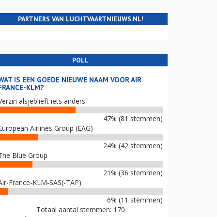
PARTNERS VAN LUCHTVAARTNIEUWS.NL!
POLL
WAT IS EEN GOEDE NIEUWE NAAM VOOR AIR
FRANCE-KLM?
Verzin alsjeblieft iets anders
47% (81 stemmen)
European Airlines Group (EAG)
24% (42 stemmen)
The Blue Group
21% (36 stemmen)
Air-France-KLM-SAS(-TAP)
6% (11 stemmen)
Totaal aantal stemmen: 170