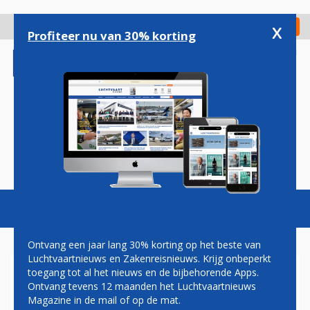
Overslaan
en
x
Digitaal Magazine
Registreer
Check in
naar
Profiteer nu van 30% korting
de
inhoud
gaan
Magazine
Podcasts
Vacatures
Toggl
naviga
Ontvang een jaar lang 30% korting op het beste van
Luchtvaartnieuws en Zakenreisnieuws. Krijg onbeperkt
toegang tot al het nieuws en de bijbehorende Apps.
RETRO-A321
Ontvang tevens 12 maanden het Luchtvaartnieuws
Magazine in de mail of op de mat.