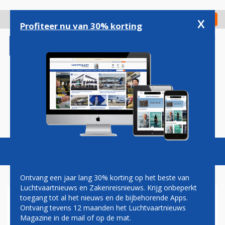
Overslaan
en
x
Digitaal Magazine
Registreer
Check in
naar
Profiteer nu van 30% korting
de
inhoud
gaan
Magazine
Podcasts
Vacatures
Toggl
naviga
Ontvang een jaar lang 30% korting op het beste van
Luchtvaartnieuws en Zakenreisnieuws. Krijg onbeperkt
toegang tot al het nieuws en de bijbehorende Apps.
RIOLACCI
Ontvang tevens 12 maanden het Luchtvaartnieuws
Magazine in de mail of op de mat.