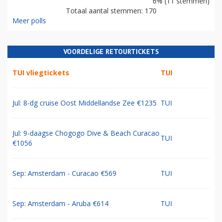
6% (11 stemmen)
Totaal aantal stemmen: 170
Meer polls
VOORDELIGE RETOURTICKETS
TUI vliegtickets
TUI
Jul: 8-dg cruise Oost Middellandse Zee €1235
TUI
Jul: 9-daagse Chogogo Dive & Beach Curacao
TUI
€1056
Sep: Amsterdam - Curacao €569
TUI
Sep: Amsterdam - Aruba €614
TUI