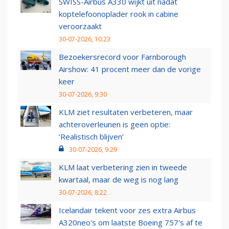
SWISS-Airbus A330 wijkt uit nadat
koptelefoonoplader rook in cabine
veroorzaakt
30-07-2026, 10:23
Bezoekersrecord voor Farnborough
Airshow: 41 procent meer dan de vorige
keer
30-07-2026, 9:30
KLM ziet resultaten verbeteren, maar
achteroverleunen is geen optie:
‘Realistisch blijven’
30-07-2026, 9:29
KLM laat verbetering zien in tweede
kwartaal, maar de weg is nog lang
30-07-2026, 8:22
Icelandair tekent voor zes extra Airbus
A320neo's om laatste Boeing 757's af te