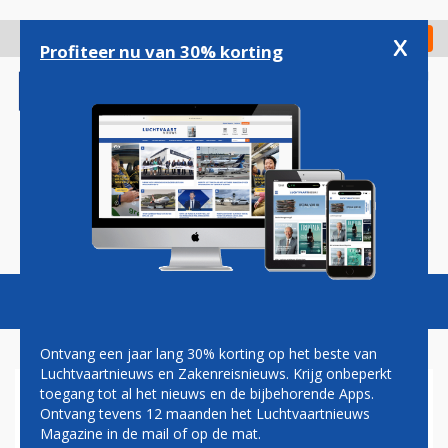
Overslaan
en
x
Digitaal Magazine
Registreer
Check in
naar
Profiteer nu van 30% korting
de
inhoud
gaan
Magazine
Podcasts
Vacatures
Toggl
naviga
Ontvang een jaar lang 30% korting op het beste van
Luchtvaartnieuws en Zakenreisnieuws. Krijg onbeperkt
toegang tot al het nieuws en de bijbehorende Apps.
KRUISBEVESTUIVING IN TOP
Ontvang tevens 12 maanden het Luchtvaartnieuws
AIR FRANCE-KLM
Magazine in de mail of op de mat.