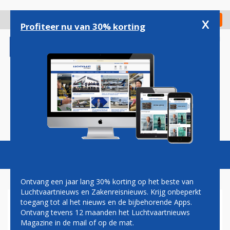
Overslaan
en
x
Digitaal Magazine
Registreer
Check in
naar
Profiteer nu van 30% korting
de
inhoud
gaan
Magazine
Podcasts
Vacatures
Toggl
naviga
Ontvang een jaar lang 30% korting op het beste van
Luchtvaartnieuws en Zakenreisnieuws. Krijg onbeperkt
toegang tot al het nieuws en de bijbehorende Apps.
ROSETTA
Ontvang tevens 12 maanden het Luchtvaartnieuws
Magazine in de mail of op de mat.