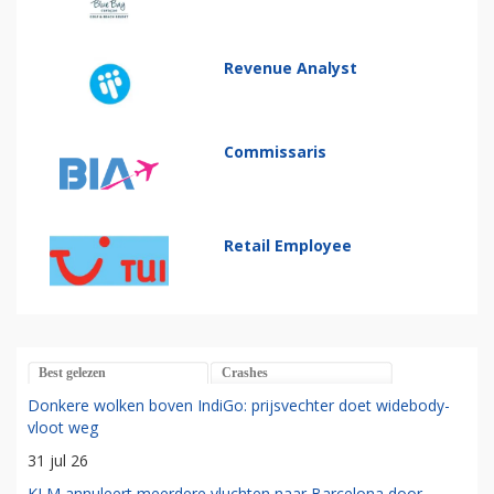
Revenue Analyst
Commissaris
Retail Employee
Best gelezen
Crashes
Donkere wolken boven IndiGo: prijsvechter doet widebody-
vloot weg
31 jul 26
KLM annuleert meerdere vluchten naar Barcelona door