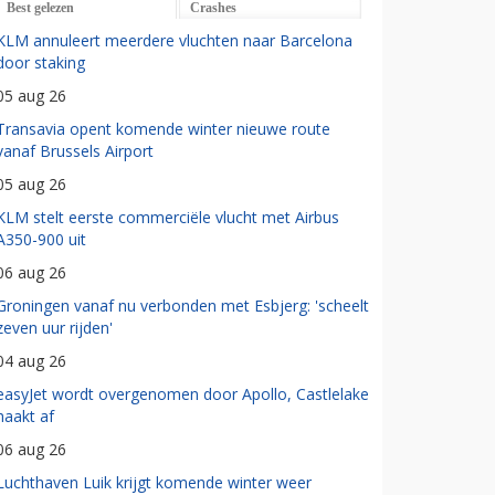
Best gelezen
Crashes
KLM annuleert meerdere vluchten naar Barcelona
door staking
05 aug 26
Transavia opent komende winter nieuwe route
vanaf Brussels Airport
05 aug 26
KLM stelt eerste commerciële vlucht met Airbus
A350-900 uit
06 aug 26
Groningen vanaf nu verbonden met Esbjerg: 'scheelt
zeven uur rijden'
04 aug 26
easyJet wordt overgenomen door Apollo, Castlelake
haakt af
06 aug 26
Luchthaven Luik krijgt komende winter weer