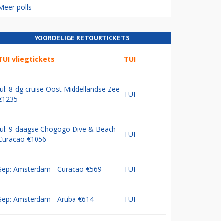
Meer polls
VOORDELIGE RETOURTICKETS
TUI vliegtickets
TUI
Jul: 8-dg cruise Oost Middellandse Zee
TUI
€1235
Jul: 9-daagse Chogogo Dive & Beach
TUI
Curacao €1056
Sep: Amsterdam - Curacao €569
TUI
Sep: Amsterdam - Aruba €614
TUI