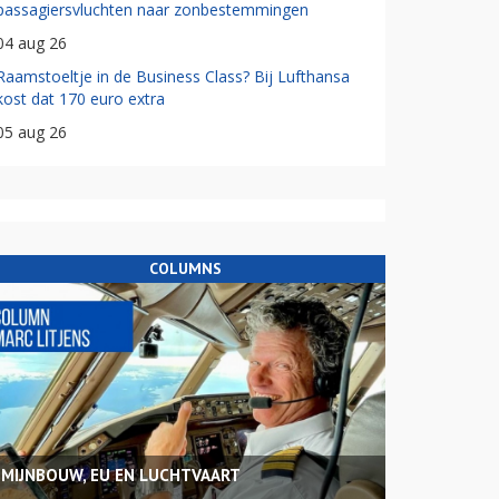
passagiersvluchten naar zonbestemmingen
04 aug 26
Raamstoeltje in de Business Class? Bij Lufthansa
kost dat 170 euro extra
05 aug 26
COLUMNS
MIJNBOUW, EU EN LUCHTVAART