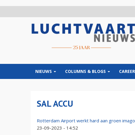
Overslaan
en
naar
de
inhoud
gaan
NIEUWS
COLUMNS & BLOGS
CAREER
SAL ACCU
Rotterdam Airport werkt hard aan groen imago d
23-09-2023 - 14:52