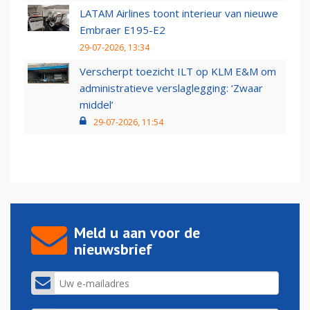
LATAM Airlines toont interieur van nieuwe
Embraer E195-E2
29-07-2026, 13:34
Verscherpt toezicht ILT op KLM E&M om
administratieve verslaglegging: ‘Zwaar
middel’
29-07-2026, 11:54
Meld u aan voor de
nieuwsbrief