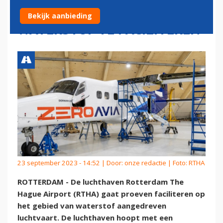
DOOR VLIEGEN OP
Bekijk aanbieding
WATERSTOF TE FACILITEREN
23 september 2023 - 14:52 | Door:
onze redactie
| Foto: RTHA
ROTTERDAM - De luchthaven Rotterdam The
Hague Airport (RTHA) gaat proeven faciliteren op
het gebied van waterstof aangedreven
luchtvaart. De luchthaven hoopt met een