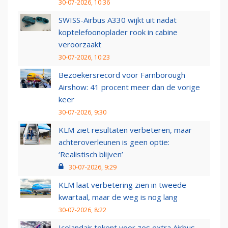
30-07-2026, 10:36
SWISS-Airbus A330 wijkt uit nadat
koptelefoonoplader rook in cabine
veroorzaakt
30-07-2026, 10:23
Bezoekersrecord voor Farnborough
Airshow: 41 procent meer dan de vorige
keer
30-07-2026, 9:30
KLM ziet resultaten verbeteren, maar
achteroverleunen is geen optie:
‘Realistisch blijven’
30-07-2026, 9:29
KLM laat verbetering zien in tweede
kwartaal, maar de weg is nog lang
30-07-2026, 8:22
Icelandair tekent voor zes extra Airbus