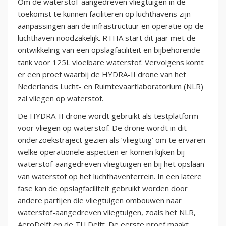
Om de waterstof-aangedreven vliegtuigen in de
toekomst te kunnen faciliteren op luchthavens zijn
aanpassingen aan de infrastructuur en operatie op de
luchthaven noodzakelijk. RTHA start dit jaar met de
ontwikkeling van een opslagfaciliteit en bijbehorende
tank voor 125L vloeibare waterstof. Vervolgens komt
er een proef waarbij de HYDRA-II drone van het
Nederlands Lucht- en Ruimtevaartlaboratorium (NLR)
zal vliegen op waterstof.
De HYDRA-II drone wordt gebruikt als testplatform
voor vliegen op waterstof. De drone wordt in dit
onderzoekstraject gezien als ‘vliegtuig’ om te ervaren
welke operationele aspecten er komen kijken bij
waterstof-aangedreven vliegtuigen en bij het opslaan
van waterstof op het luchthaventerrein. In een latere
fase kan de opslagfaciliteit gebruikt worden door
andere partijen die vliegtuigen ombouwen naar
waterstof-aangedreven vliegtuigen, zoals het NLR,
AeroDelft en de TU Delft. De eerste proef maakt