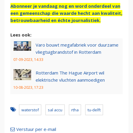
Abonneer je vandaag nog en word onderdeel van
een gemeenschap die waarde hecht aan kwaliteit,
betrouwbaarheid en échte journalistiek.
Lees ook:
Varo bouwt megafabriek voor duurzame
vliegtuigbrandstof in Rotterdam
07-09-2023, 14:33
Rotterdam The Hague Airport wil
elektrische vluchten aanmoedigen
10-08-2023, 17:23
waterstof
sal accu
rtha
tu-delft
Verstuur per e-mail