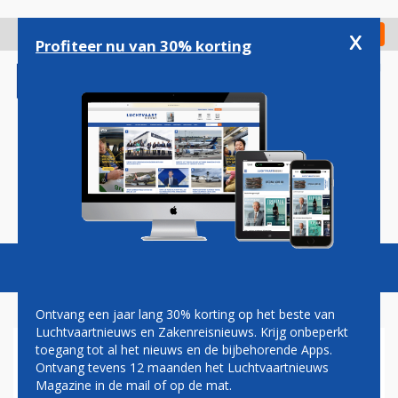
Overslaan
en
x
Digitaal Magazine
Registreer
Check in
naar
Profiteer nu van 30% korting
de
inhoud
gaan
Magazine
Podcasts
Vacatures
Toggl
naviga
Ontvang een jaar lang 30% korting op het beste van
Luchtvaartnieuws en Zakenreisnieuws. Krijg onbeperkt
toegang tot al het nieuws en de bijbehorende Apps.
ROTTERDAM AIRPORT WERKT
Ontvang tevens 12 maanden het Luchtvaartnieuws
HARD AAN GROEN IMAGO
Magazine in de mail of op de mat.