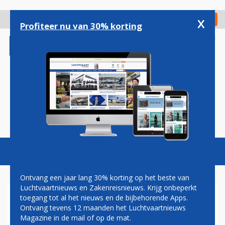
Overslaan
en
x
Digitaal Magazine
Registreer
Check in
naar
Profiteer nu van 30% korting
de
inhoud
gaan
Magazine
Podcasts
Vacatures
Toggl
naviga
Ontvang een jaar lang 30% korting op het beste van
Luchtvaartnieuws en Zakenreisnieuws. Krijg onbeperkt
toegang tot al het nieuws en de bijbehorende Apps.
SAN JOSE
Ontvang tevens 12 maanden het Luchtvaartnieuws
Magazine in de mail of op de mat.