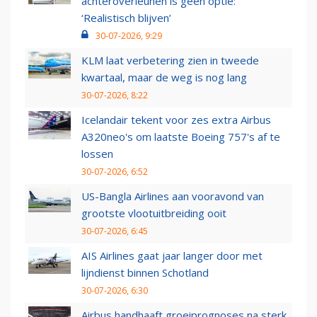
achteroverleunen is geen optie:
‘Realistisch blijven’
30-07-2026, 9:29
KLM laat verbetering zien in tweede
kwartaal, maar de weg is nog lang
30-07-2026, 8:22
Icelandair tekent voor zes extra Airbus
A320neo's om laatste Boeing 757's af te
lossen
30-07-2026, 6:52
US-Bangla Airlines aan vooravond van
grootste vlootuitbreiding ooit
30-07-2026, 6:45
AIS Airlines gaat jaar langer door met
lijndienst binnen Schotland
30-07-2026, 6:30
Airbus handhaaft groeiprognoses na sterk