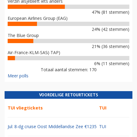
Verzin alsjeblieft iets anders
47% (81 stemmen)
European Airlines Group (EAG)
24% (42 stemmen)
The Blue Group
21% (36 stemmen)
Air-France-KLM-SAS(-TAP)
6% (11 stemmen)
Totaal aantal stemmen: 170
Meer polls
VOORDELIGE RETOURTICKETS
TUI vliegtickets
TUI
Jul: 8-dg cruise Oost Middellandse Zee €1235
TUI