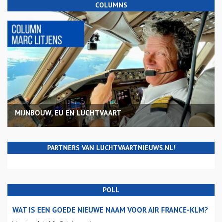
COLUMNS
MIJNBOUW, EU EN LUCHTVAART
PARTNERS VAN LUCHTVAARTNIEUWS.NL!
POLL
WAT IS EEN GOEDE NIEUWE NAAM VOOR AIR FRANCE-KLM?