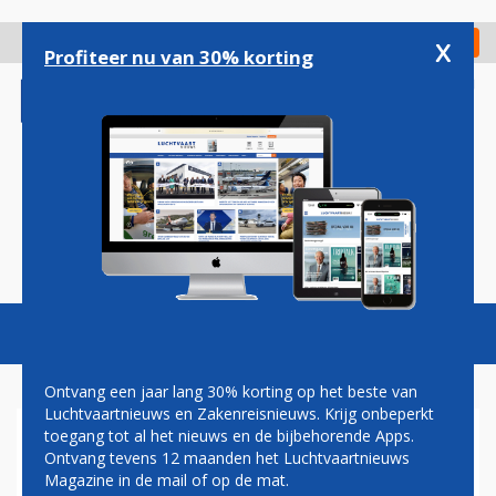
Overslaan
en
x
Digitaal Magazine
Registreer
Check in
naar
Profiteer nu van 30% korting
de
inhoud
gaan
Magazine
Podcasts
Vacatures
Toggl
naviga
Ontvang een jaar lang 30% korting op het beste van
Luchtvaartnieuws en Zakenreisnieuws. Krijg onbeperkt
toegang tot al het nieuws en de bijbehorende Apps.
AIR FRANCE START
Ontvang tevens 12 maanden het Luchtvaartnieuws
LIJNDIENST NAAR COSTA
Magazine in de mail of op de mat.